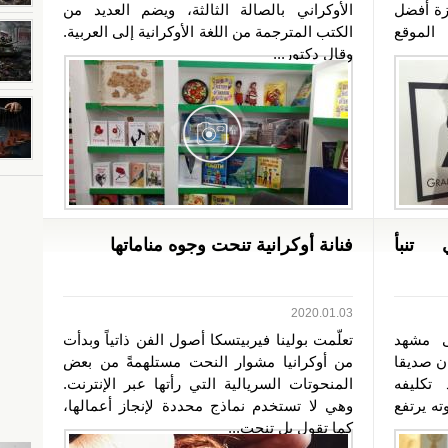
The Poetry o” بجائزة أفضل
الأوكراني بالصالة الثالثة، ويضم العديد من
الموقع
الكتب المترجمة من اللغة الأوكرانية إلى العربية.
وقال دكتور...
 تنبأ
فنانة أوكرانية تنحت وجوه مناماتها
2020.01.03
ى مشهد
تعلّمت بولينا فيربيتسكا أصول الفن ذاتياً وبدأت
ان صديقا
من أوكرانيا مشوار النحت مستلهمةً من بعض
 تكليفه
المنحوتات السريالية التي رأتها عبر الإنترنت.
ه يرتفع
وهي لا تستخدم نماذج محددة لإنجاز أعمالها،
كما تقول بل تنحت...