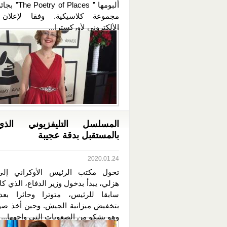
ألبومها ” f Places
مجموعة كلاسيكية. وفقا لإعلان 
الألكتروني لأوركسترا...
المسلسل التليفزيوني الذي
بالمستقبل بدقة عجيبة
2020.01.24
تحول مكتب الرئيس الأوكراني إل
هزلي، يبدأ بدخول وزير الدفاع، الذي ك
سابقا للرئيس، متوترا وحائرا بعد
بتخفيض ميزانية الجيش. وحين أخذ صوت
وهو يشكو من الصعوبات التي واجهها...