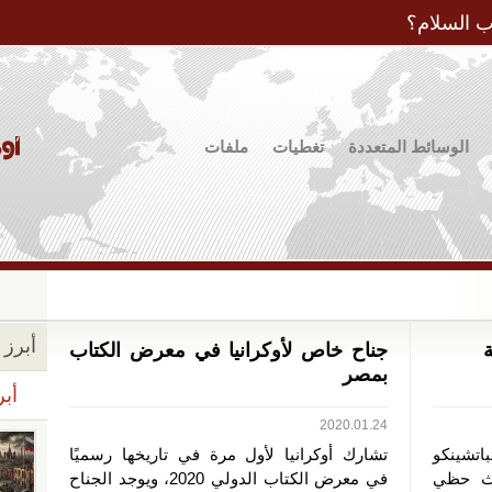
Jump to Navigation
ب السلام؟
الوسائط المتعددة
تغطيات
ملفات
أبرز ا
ة
جناح خاص لأوكرانيا في معرض الكتاب
بمصر
أبر
2020.01.24
باتشينكو
تشارك أوكرانيا لأول مرة في تاريخها رسميًا
يث حظي
في معرض الكتاب الدولي 2020، ويوجد الجناح