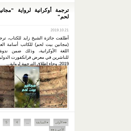
ترجمة أوكرانية لرواية "مجان
لحم"
2019.10.21
أطلقت جائزة الشيخ زايد للكتاب، ترجم
(مجانين بيت لحم) للكاتب أسامة الع
اللغة الأوكرانية، وذلك ضمن ندوة
للناشرين في معرض فرانكفورت الدولي
2019. وجاء إطلاق الترجمة لرواية...
الصفحات
▸▸ الأولى
▸ السابقة
…
4
5
الأخيرة ◂◂