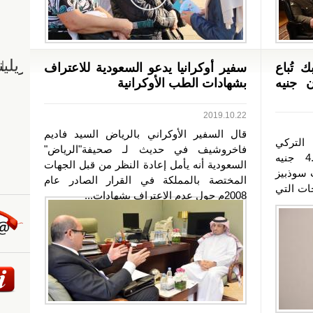
 تُباع
سفير أوكرانيا يدعو السعودية للاعتراف
ن 4.5 مليون جنيه
بشهادات الطب الأوكرانية
2019.10.22
قال السفير الأوكراني بالرياض السيد فاديم
التركي
فاخروشيف في حديث لـ صحيفة"الرياض"
عثمان حمدي بك مبلغ 4.640.100 جنيه
السعودية أنه يأمل إعادة النظر من قبل الجهات
 سوذبيز
المختصة بالمملكة في القرار الصادر عام
ات التي
2008م حول عدم الاعتراف بشهادات...