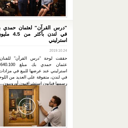
"درس القرآن" لعثمان حمدي بك
في لندن بأكثر م
استرليني
2019.10.24
حققت لوحة "درس القرآن" للفنان 
استرليني عند عرضها للبيع في مزادات
في لندن، متفوقة على العديد من اللوح
رسمها فنانون استشراقيون أوروبيون...