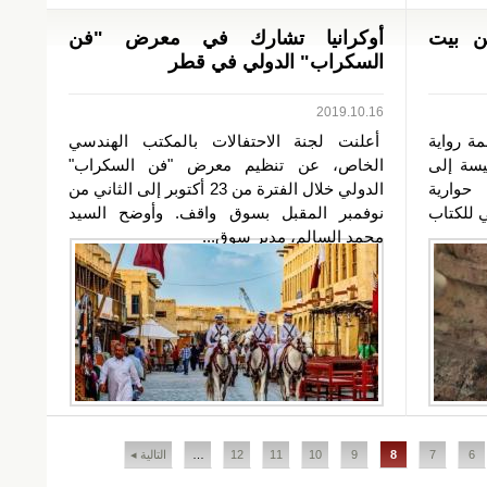
ين بيت
أوكرانيا تشارك في معرض "فن
السكراب" الدولي في قطر
2019.10.16
ة رواية
أعلنت لجنة الاحتفالات بالمكتب الهندسي
يسة إلى
الخاص، عن تنظيم معرض "فن السكراب"
 حوارية
الدولي خلال الفترة من 23 أكتوبر إلى الثاني من
 للكتاب
نوفمبر المقبل بسوق واقف. وأوضح السيد
محمد السالم، مدير سوق...
6
7
8
9
10
11
12
…
التالية ◂