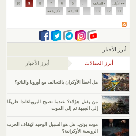
الصفحات
▸▸ الأولى
▸ السابقة
…
5
6
7
8
9
10
11
12
13
…
التالية ◂
الأخيرة ◂◂
أبرز الأخبار
أبرز المقالات
(علامة التبويب النشطة)
أبرز الأخبار
هل أخطأ الأوكران بالتحالف مع أوروبا والناتو؟
من يقتل هؤلاء؟ عندما تصبح البروباغاندا طريقًا
إلى الجبهة ثم إلى الموت
موت بوتن.. هل هو السبيل الوحيد لإيقاف الحرب
الروسية الأوكرانية؟