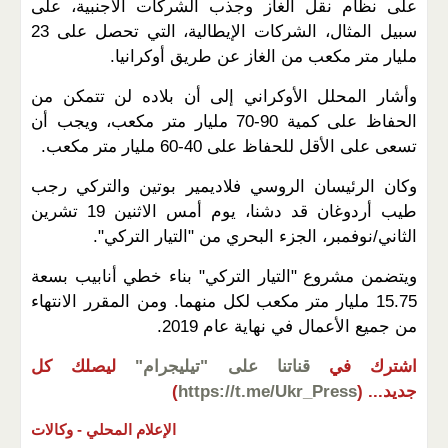
على نظام نقل الغاز وجذب الشركات الأجنبية، على
سبيل المثال، الشركات الإيطالية، التي تحصل على 23
مليار متر مكعب من الغاز عن طريق أوكرانيا.
وأشار المحلل الأوكراني إلى أن بلاده لن تتمكن من
الحفاظ على كمية 90-70 مليار متر مكعب، ويجب أن
تسعى على الأقل للحفاظ على 40-60 مليار متر مكعب.
وكان الرئيسان الروسي فلاديمير بوتين والتركي رجب
طيب أردوغان قد دشنا، يوم أمس الاثنين 19 تشرين
الثاني/نوفمبر، الجزء البحري من "التيار التركي".
ويتضمن مشروع "التيار التركي" بناء خطي أنابيب بسعة
15.75 مليار متر مكعب لكل منهما. ومن المقرر الانتهاء
من جميع الأعمال في نهاية عام 2019.
اشترك في
قناتنا على "تيليجرام"
ليصلك كل
جديد...
(
https://t.me/Ukr_Press
)
الإعلام المحلي -
وكالات