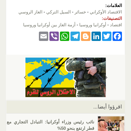
العلامات:
الاقتصاد الأوكراني
-
خسائر
-
السيل التركي
-
الغاز الروسي
التصنيفات:
اقتصاد
-
أوكرانيا وروسيا
-
أزمة الغاز بين أوكرانيا وروسيا
E
Vi
W
T
Bl
Li
T
F
m
b
h
el
o
n
wi
a
ail
er
at
e
g
k
tt
c
s
gr
g
e
er
e
A
a
er
dI
b
p
m
n
o
p
o
k
اقرؤوا أيضا...
نائب رئيس وزراء أوكرانيا: التبادل التجاري مع
قطر ارتفع بنحو 50%