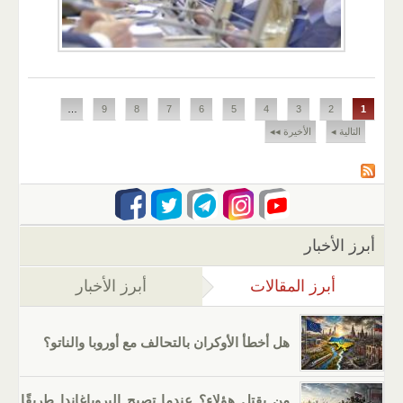
الصفحات
…
9
8
7
6
5
4
3
2
1
التالية ◂
الأخيرة ◂◂
أبرز الأخبار
أبرز المقالات
(علامة التبويب النشطة)
أبرز الأخبار
هل أخطأ الأوكران بالتحالف مع أوروبا والناتو؟
من يقتل هؤلاء؟ عندما تصبح البروباغاندا طريقًا