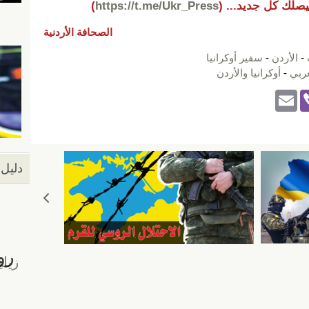
يصلك كل جديد...
(
https://t.me/Ukr_Press
)
الصحافة الأردنية
-
الأردن
-
سفير أوكرانيا
عربي
-
أوكرانيا والأردن
E
Vi
m
b
ail
er
دليل 