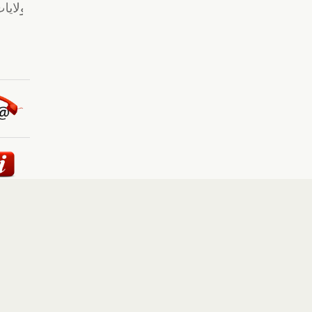
ئيسية
::
أخبار
::
مقالات وآراء
::
الوسائط المتعددة
::
تغطيات
إلى الأعلى
حقوق النشر محفوظة لوكالة "أوكرانيا برس" 2010-2022