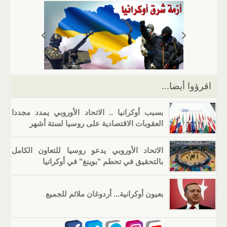
s
gr
g
e
er
e
A
a
er
dI
b
p
m
n
o
p
o
k
اقرؤوا أيضا...
بسبب أوكرانيا .. الاتحاد الأوروبي يمدد مجددا
العقوبات الاقتصادية على روسيا لستة أشهر
الاتحاد الأوروبي يدعو روسيا للتعاون الكامل
بالتحقيق في تحطم "بوينغ" في أوكرانيا
بعيون أوكرانية... أردوغان ملائم للجميع