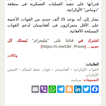
قدراتها على تنفيذ العمليات العسكرية فى منطقة
"دونباس" الأوكرانية.
يشار إلى أنه يوجد 15 ألف جندى من القوات الأجنبية
على الأقل متمركزون فى أفغانستان لدعم القوات
المسلحة الأفغانية.
اشترك في
قناتنا على "تيليجرام"
ليصلك كل
جديد...
(
https://t.me/Ukr_Press
)
وكالات
العلامات:
القوات الأوكرانية
-
أفغانستان
-
قوات حفظ السلام
-
الجيش
الأوكراني
التصنيفات:
سياسة
E
Vi
W
T
Bl
Li
T
F
m
b
h
el
o
n
wi
a
ail
er
at
e
g
k
tt
c