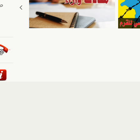
ئيسية
::
أخبار
::
مقالات وآراء
::
الوسائط المتعددة
::
تغطيات
إلى الأعلى
حقوق النشر محفوظة لوكالة "أوكرانيا برس" 2010-2022