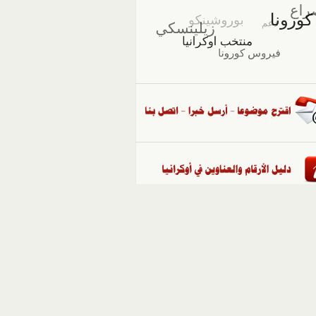
::
ملفات