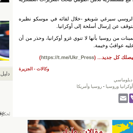
ع الروسي سيرغي شويغو -خلال لقائه في موسكو نظيره
لتوقف عن إرسال أسلحة إلى أوكرانيا.
نات من روسيا بأنها لا تنوي غزو أوكرانيا، وحذر من أن
ه عواقبُ وخيمة.
يصلك كل جديد...
(
https://t.me/Ukr_Press
)
وكالات -
الجزيرة
دليل 
دبلوماسي
أوكرانيا وروسيا
-
روسيا وأمريكا
E
Vi
m
b
ail
er