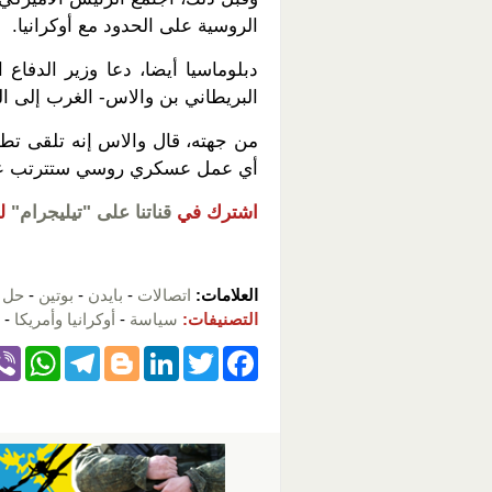
الروسية على الحدود مع أوكرانيا.
دبلوماسيا أيضا، دعا وزير الدفا
البريطاني بن والاس- الغرب إلى ا
من جهته، قال والاس إنه تلقى تطمي
أي عمل عسكري روسي ستترتب علي
اشترك في
قناتنا على "تيليجرام"
ل
العلامات:
اتصالات
-
بايدن
-
بوتين
-
حل 
التصنيفات:
سياسة
-
أوكرانيا وأمريكا
-
W
T
Bl
Li
T
F
h
el
o
n
wi
a
at
e
g
k
tt
c
s
gr
g
e
er
e