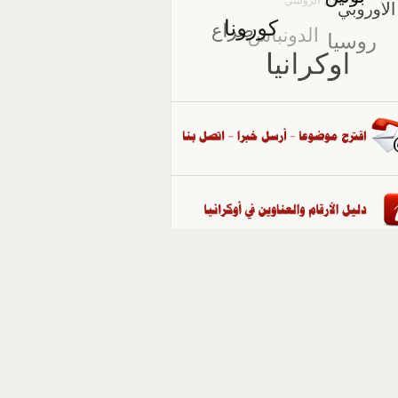
::
ملفات