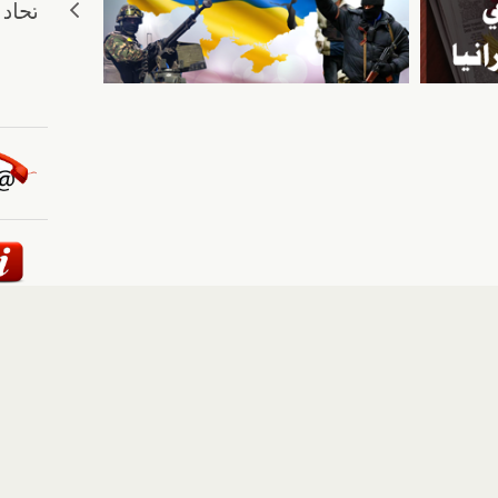
ئيسية
::
أخبار
::
مقالات وآراء
::
الوسائط المتعددة
::
تغطيات
إلى الأعلى
حقوق النشر محفوظة لوكالة "أوكرانيا برس" 2010-2022