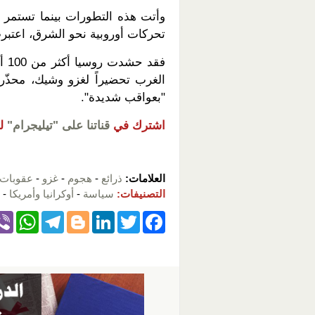
وأتت هذه التطورات بينما تستمر رو
تحركات أوروبية نحو الشرق، اعتبرت ا
فقد
الغرب تحضيراً لغزو وشيك، محذّراً
"بعواقب شديدة".
اشترك في
قناتنا على "تيليجرام"
ل
العلامات:
ذرائع
-
هجوم
-
غزو
-
عقوبات
التصنيفات:
سياسة
-
أوكرانيا وأمريكا
-
W
T
Bl
Li
T
F
h
el
o
n
wi
a
at
e
g
k
tt
c
s
gr
g
e
er
e
A
a
er
dI
b