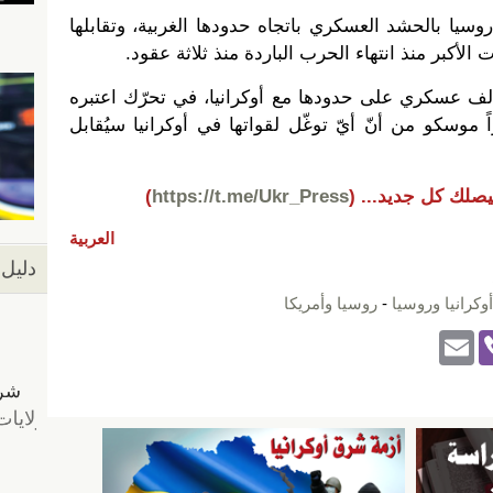
سيا بالحشد العسكري باتجاه حدودها الغربية، وتقابلها
لأكبر منذ انتهاء الحرب الباردة منذ ثلاثة عقود.
 حشدت روسيا أكثر من 100 ألف عسكري على حدودها مع أوكرانيا، في تحرّك اعتبره
 موسكو من أنّ أيّ توغّل لقواتها في أوكرانيا سيُقابل
يصلك كل جديد...
(
https://t.me/Ukr_Press
)
العربية
دليل 
أوكرانيا وروسيا
-
روسيا وأمريكا
E
Vi
m
b
ail
er