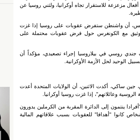
عال مزعزعة للاستقرار تجاه أوكرانيا، ولثني روسيا عن
يرة.
ميس، أن واشنطن ستفرض عقوبات على روسيا إذا غزت
ل وثيق مع الكونغرس حول فرض عقوبات محتملة على
شار إلى أن وجود 5 آلاف جندي روسي في بيلاروسيا إجراء تصعيدي، مؤكداً أن
يل الوحيد لحل الأزمة الأوكرانية.
، جين ساكي، أكدت الاثنين، أن الولايات المتحدة أعدت
الروسية وعائلاتهم"، إذا غزت روسيا أوكرانيا.
ادا ينتمون إلى الدائرة المقربة من الكرملين يدورون
خاص كانوا "أهدافا" للعقوبات بسبب علاقاتهم المالية