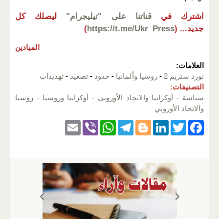
اشترك في
قناتنا على "تيليجرام"
ليصلك كل
جديد...
(
https://t.me/Ukr_Press
)
الميادين
العلامات:
نورد ستريم 2
-
روسيا وألمانيا
-
حدود
-
تصعيد
-
تهديدات
التصنيفات:
سياسة
-
أوكرانيا والاتحاد الأوروبي
-
أوكرانيا وروسيا
-
روسيا
والاتحاد الأوروبي
E
Vi
W
T
Bl
Li
T
F
m
b
h
el
o
n
wi
a
ail
er
at
e
g
k
tt
c
s
gr
g
e
er
e
A
a
er
dI
b
p
m
n
o