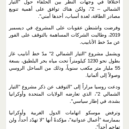
اختلافاً في وجهات النظر بين الحلفاء حول "التيار
الشمالي – 2"، ولكن هناك توافق على أهمية تنويع
مصادر الطاقة، لعدة أسباب، أحدها أمني".
وفرضت واشنطن عقوبات على المشروع، في ديسمبر
2019، وطالبت الشركات المساهمة بالتوقف على الفور
عن مدّ خط الأنابيب.
ويشمل مشروع "التيار الشمالي 2" مدّ خط أنابيب غاز
بطول نحو 1230 كيلومتراً تحت مياه بحر البلطيق، بسعة
55 مليار متر مكعب سنوياً، وذلك من الساحل الروسي
وصولاً إلى ألمانيا.
ودعت روسيا مراراً إلى "التوقف عن ذكر مشروع "التيار
الشمالي 2"، الذي تعارضه الولايات المتحدة وأوكرانيا
بشدة، في إطار سياسي".
وترفض موسكو اتهامات الدول الغربية وأوكرانيا
بممارسة "أعمال عدوانية"، مؤكدةً أنها "لا تهدّد أحداً، ولن
تهاجم أحداً".