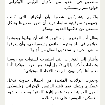
منتقدين في العديد من الأحيان الرئيس الأوكراني،
فولوديمير زيلينسكي.
ولكنهم يتشاركون شعورا بأن أوكرانيا التي كانت
جمهورية سوفيتية سابقا، تريد أن تقرر مصيرها بشكل
مستقل عن حاكمها القديم موسكو.
وقال أحد المتدربين إنه "يريد لأبنائه أن يولدوا ويعيشوا
حياتهم في بلد يحترم القانون وديمقراطي، وأن يعرفوا
ما هي الحرية ومستعدون للقتال من أجلها".
وأشار إلى التوترات التي استمرت لسنوات مع روسيا
وتطلعات أوكرانيا إلى تكامل أوثق مع الغرب، مؤكدا "أننا
نعلم أننا أوكرانيون.. لم نعد الاتحاد السوفياتي".
وحذرت الولايات المتحدة من احتمال حدوث تدخل
عسكري وشيك، فيما ناشد الرئيس الأوكراني، زيلينسكي
الدول الغربية الجمعة عدم إثارة "الذعر" بسبب الحشود
العسكرية الروسية على حدود بلاده.