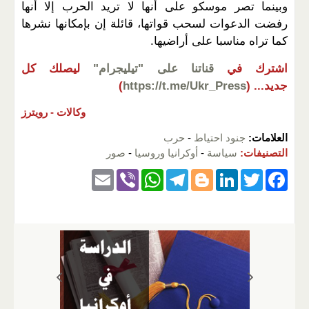
وبينما تصر موسكو على أنها لا تريد الحرب إلا أنها
رفضت الدعوات لسحب قواتها، قائلة إن بإمكانها نشرها
كما تراه مناسبا على أراضيها.
اشترك في
قناتنا على "تيليجرام"
ليصلك كل
جديد...
(
https://t.me/Ukr_Press
)
وكالات -
رويترز
العلامات:
جنود احتياط
-
حرب
التصنيفات:
سياسة
-
أوكرانيا وروسيا
-
صور
E
Vi
W
T
Bl
Li
T
F
m
b
h
el
o
n
wi
a
ail
er
at
e
g
k
tt
c
s
gr
g
e
er
e
A
a
er
dI
b
p
m
n
o