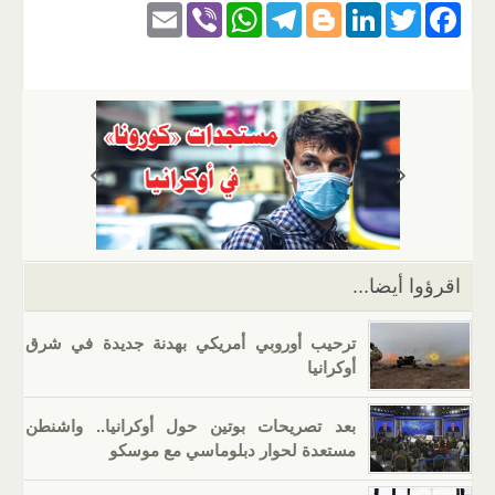
E
Vi
W
T
Bl
Li
T
F
m
b
h
el
o
n
wi
a
ail
er
at
e
g
k
tt
c
s
gr
g
e
er
e
A
a
er
dI
b
p
m
n
o
p
o
k
اقرؤوا أيضا...
ترحيب أوروبي أمريكي بهدنة جديدة في شرق
أوكرانيا
بعد تصريحات بوتين حول أوكرانيا.. واشنطن
مستعدة لحوار دبلوماسي مع موسكو