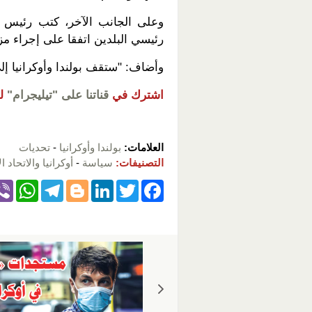
وعلى الجانب الآخر، كتب رئيس 
رئيسي البلدين اتفقا على إجراء م
وأضاف: "ستقف بولندا وأوكرانيا إل
اشترك في
قناتنا على "تيليجرام"
ل
العلامات:
بولندا وأوكرانيا
-
تحديات
التصنيفات:
سياسة
-
أوكرانيا والاتحاد ا
W
T
Bl
Li
T
F
h
el
o
n
wi
a
at
e
g
k
tt
c
s
gr
g
e
er
e
A
a
er
dI
b
p
m
n
o