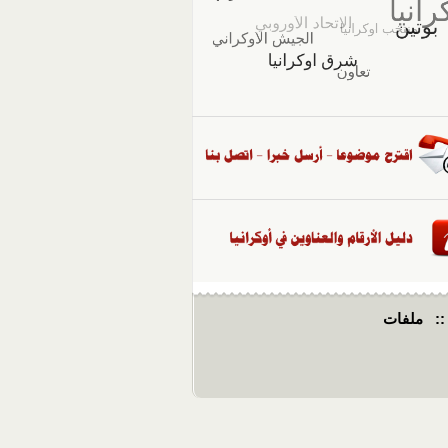
::
ملفات