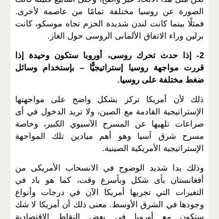
الصورة عن روسيا مختلفة تمامًا من عاصمة لأخرى.
فمثلًا بينما كانت لندن شديدة الحزم تجاه موسكو، كانت
برلين وراء الاتفاق الألمانى الروسى حول الغاز.
2- إذا حدث تحرك روسى، أوروبا ستكون وحيدة إذا
قررت مواجهة روسيا إستراتيجيًّا – بإستخدام وسائل
ضغط مختلفة على روسيا.
ذلك لأن أمريكا تركز بشكل واضح على مواجهتها
الإستراتيجية القادمة مع الصين، ولا تريد الدخول في أى
صراعات تلهيها عن المسرح الآسيوي الكبير، وخاصة
مسرح شرق آسيا وهو أهم ميادين تلك المواجهة
الإستراتيجية الأمريكية الصينية.
وذلك بدا شديد الوضوح في الانسحاب الأمريكى من
أفغانستان بأى شكل وبأسرع وقت، كما هو باد في
التغيرات التي تجريها أمريكا الآن في درجات وأنواع
وجودها في الشرق الأوسط. معنى ذلك أن أمريكا لا شك
ستكون مع أوروبا في بعض النقاط الاقتصادية