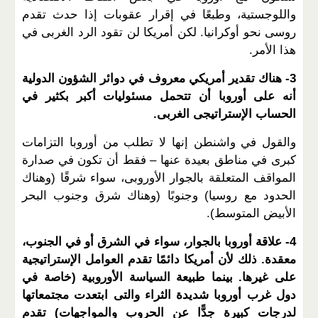
واللوجستية، وطبعًا في إقرار عقوبات إذا حدث تقدم
روسى نحو أوكرانيا. لكن أمريكا لن تقود الرد الغربى في
هذا الأمر.
3- هناك تقدير أمريكي معروف في دوائر الشؤون الدولية
أنه على أوروبا أن تتحمل مسئوليات أكبر بكثير في
الحساب الإستراتيجى الغربى.
والقول في واشنطن إنها لا تطلب من أوروبا التزامات
كبرى في مناطق بعيدة عنها – فقط أن تكون في صدارة
المواقف المتعلقة بالجوار الأوروبى، سواء شرقًا (وهناك
الحدود مع روسيا) وجنوبًا (وهناك شرق وجنوب البحر
الأبيض المتوسط).
4- علاقة أوروبا بالجوار، سواء في الشرق أو في الجنوب،
معقدة. ذلك لأن أمريكا دائمًا تقدم العوامل الإستراتيجية
على غيرها. بينما طبيعة السياسة الأوروبية (خاصة في
دول غرب أوروبا شديدة الثراء والتى ابتعدت مجتمعاتها
لدرجات كبيرة جدًّا عن الحروب والمواجهات) تقدم