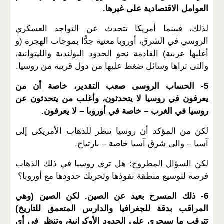
العوامل الاقتصادية على غيرها.
لذلك، فبينما أمريكا تتحدث عن التواجد العسكري
الروسي في الشرق، أوروبا معنية جدًّا بموجات الهجرة (و
أغلبها عربية) القادمة نحو الحدود البولندية والليتوانية،
والتى تراها وسائل ضغط عليها من دول قريبة من روسيا.
5- الحساب الروسى صعب التقدير، خاصة أن من
يعرفون في روسيا لا يتحدثون، وأغلب من يتحدثون عن
روسيا في الغرب – خاصة في أوروبا – لا يعرفون.
لكن من المؤكد أن روسيا تنظر للذهاب الأمريكى إلى
آسيا – والى شرق آسيا خاصة – بارتياح.
لكن السؤال المطروح: هل ترى روسيا في ذلك الذهاب
فرصة لتوسيع منطقة نفوذها وتحريك حدودها مع أوروبا؟
6- ذلك المسرح بعيد عن الصين. لكن الصين (وهي
المراقب بدقة للجغرافيا والدارس المتعمق للتاريخ)
تترقب ما سيجري على الحدود الأوكرانية، وتنظر في أي