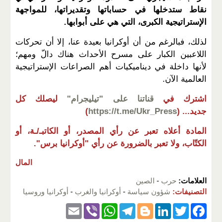
نقاط ستدخلها في حساباتها وتقديراتها، للمواجهة
الإستراتيجية الكبرى، التي هي على أبوابها.
لذلك، فبالرغم من أن أوكرانيا بعيدة عنا، إلا أن تحركات
اللاعبين الكبار على مسرح الأحداث هناك دالّ ومهم؛
لأنها داخلة في ديناميكيات أهم الصراعات الإستراتيجية
العالمية الآن.
اشترك في
قناتنا على "تيليجرام"
ليصلك كل
جديد...
(
https://t.me/Ukr_Press
)
المادة أعلاه تعبر عن رأي المصدر، أو الكاتبـ/ـة، أو
الكتّاب، ولا تعبر بالضرورة عن رأي "أوكرانيا برس".
المال
العلامات:
حرب
-
الصين
التصنيفات:
شؤون سياسة
-
أوكرانيا والغرب
-
أوكرانيا وروسيا
E
Vi
W
T
Bl
Li
T
F