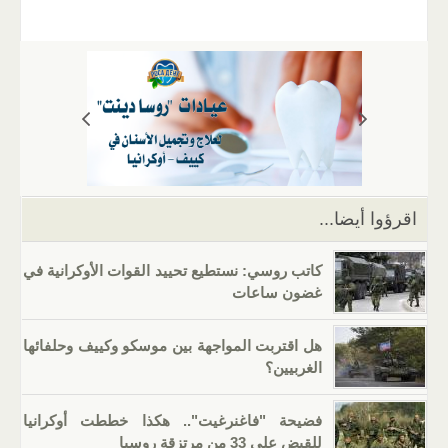
m
b
h
el
o
n
wi
a
ail
er
at
e
g
k
tt
c
s
gr
g
e
er
e
A
a
er
dI
b
p
m
n
o
p
o
k
اقرؤوا أيضا...
كاتب روسي: نستطيع تحييد القوات الأوكرانية في
غضون ساعات
هل اقتربت المواجهة بين موسكو وكييف وحلفائها
الغربيين؟
فضيحة "فاغنرغيت".. هكذا خططت أوكرانيا
للقبض على 33 من مرتزقة روسيا