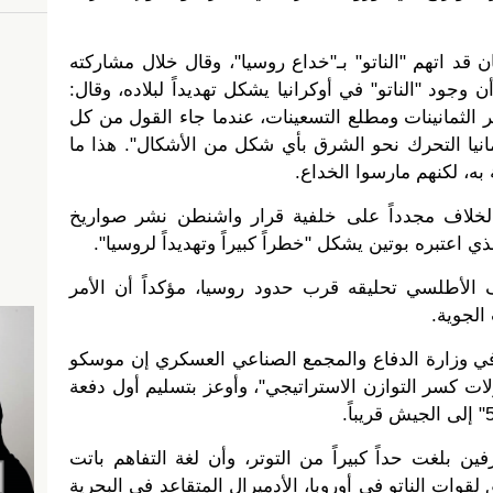
 قد اتهم "الناتو" بـ"خداع روسيا"، وقال خلال مشاركته
ن وجود "الناتو" في أوكرانيا يشكل تهديداً لبلاده، وقال:
 الثمانينات ومطلع التسعينات، عندما جاء القول من كل
مانيا التحرك نحو الشرق بأي شكل من الأشكال". هذا ما
به، لكنهم مارسوا الخداع.
لخلاف مجدداً على خلفية قرار واشنطن نشر صواريخ
 اعتبره بوتين يشكل "خطراً كبيراً وتهديداً لروسيا".
الأطلسي تحليقه قرب حدود روسيا، مؤكداً أن الأمر
الجوية.
ي وزارة الدفاع والمجمع الصناعي العسكري إن موسكو
ت كسر التوازن الاستراتيجي"، وأوعز بتسليم أول دفعة
ن بلغت حداً كبيراً من التوتر، وأن لغة التفاهم باتت
 لقوات الناتو في أوروبا، الأدميرال المتقاعد في البحرية