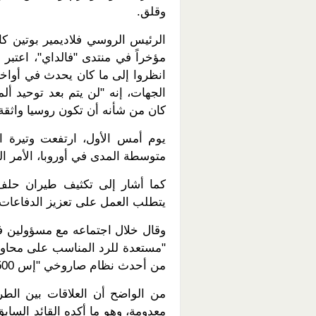
وقلق.
الرئيس الروسي فلاديمير بوتين كان
مؤخراً في منتدى "فالداي"، اعتبر أ
انظروا إلى ما كان يحدث في أواخر
الجهات، إنه "لن يتم بعد توحيد أل
كان من شأنه أن تكون روسيا واثقة 
يوم أمس الأول، ارتفعت وتيرة ا
متوسطة المدى في أوروبا، الأمر الذي
كما أشار إلى تكثيف طيران حلف 
يتطلب العمل على تعزيز الدفاعات 
وقال خلال اجتماعه مع مسؤولين ف
"مستعدة للرد المناسب على محاولا
من أحدث نظام صاروخي "إس 500" إلى الجيش قريباً.
من الواضح أن العلاقات بين الطرفي
معدومة، وهو ما أكده القائد السابق