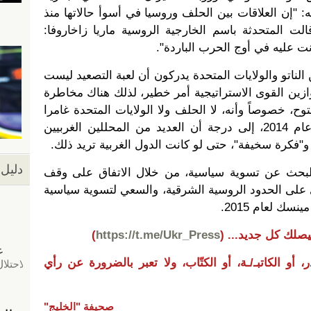
 "إن العلاقات بين الحلف وروسيا في أسوأ حالاتها منذ
الت المتحدثة باسم الخارجية الروسية ماريا زاخاروفا:
كانت عليه في أوج الحرب الباردة".
لناتو والولايات المتحدة يدركون أن لعبة التصعيد ليست
زين القوى الاستراتيجية أمر خطير، لذلك هناك مخاطرة
وح، خصوصاً وأنه، لا الحلف ولا الولايات المتحدة غامرا
بالقتال من أجل أوكرانيا والقرم عام 2014، إلى درجة أن العديد من المحللين الغربيين
"فكرة سخيفة"، حتى لو كانت الدول الغربية تريد ذلك.
دليل 
البحث عن تسوية سياسية، من خلال الاتفاق على وقف
لى الحدود الروسية الشرقية، والسعي لتسوية سياسية
سك لعام 2015.
يصلك كل جديد...
(
https://t.me/Ukr_Press
)
 أو الكاتبـ/ـة، أو الكتّاب، ولا تعبر بالضرورة عن رأي
صحيفة "الخليج"