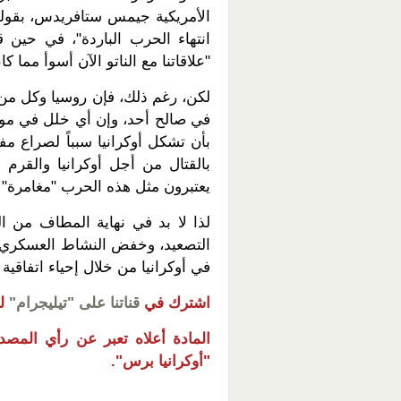
الأمريكية جيمس ستافريدس، بقوله:
انتهاء الحرب الباردة"، في حين ق
"علاقاتنا مع الناتو الآن أسوأ مما 
لكن، رغم ذلك، فإن روسيا وكل من ا
في صالح أحد، وإن أي خلل في موا
بأن تشكل أوكرانيا سبباً لصراع مفت
يعتبرون مثل هذه الحرب "مغامرة" و
لذا لا بد في نهاية المطاف من 
التصعيد، وخفض النشاط العسكري ع
في أوكرانيا من خلال إحياء اتفاقية مين
اشترك في
قناتنا على "تيليجرام"
ل
المادة أعلاه تعبر عن رأي المصدر،
"أوكرانيا برس".