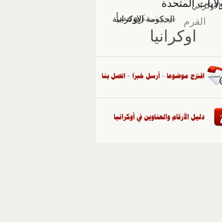
::
ملفات