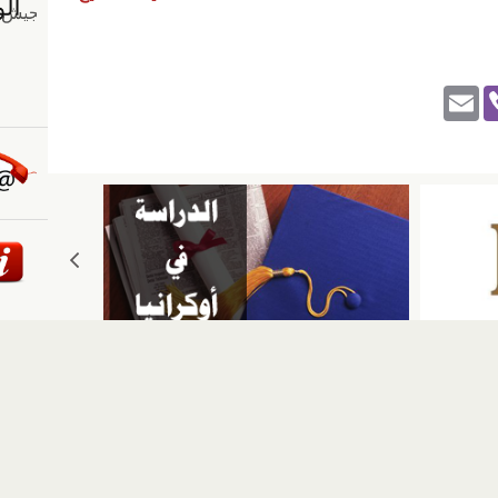
E
Vi
m
b
ail
er
ئيسية
::
أخبار
::
مقالات وآراء
::
الوسائط المتعددة
::
تغطيات
إلى الأعلى