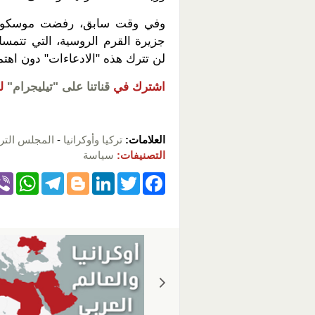
وفي وقت سابق، رفضت موسكو اد
جزيرة القرم الروسية، التي تتمسك 
لن تترك هذه "الادعاءات" دون اهتم
اشترك في
قناتنا على "تيليجرام"
ل
العلامات:
تركيا وأوكرانيا
-
المجلس التر
التصنيفات:
سياسة
W
T
Bl
Li
T
F
h
el
o
n
wi
a
at
e
g
k
tt
c
s
gr
g
e
er
e
A
a
er
dI
b
p
m
n
o