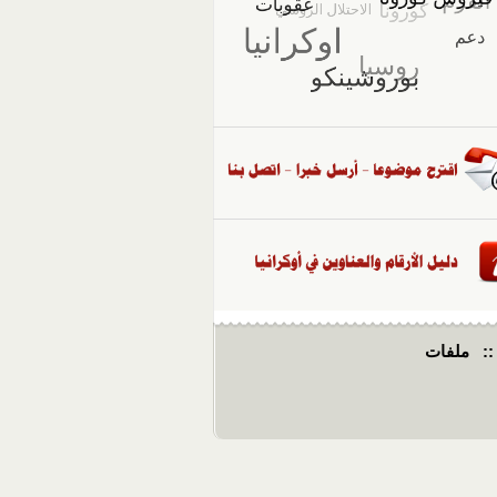
::
ملفات