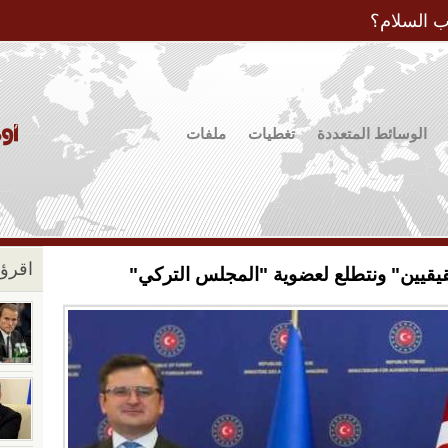
Jump to Navigation
ب السلام؟
الوسائط المتعددة
تغطيات
ملفات
اقرؤو
حقيقيين" ونتطلع لعضوية "المجلس التركي"