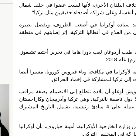
بخلاف البلدان الأخرى، لأنها ليست عضوا في حلف شمال
ى أنفسنا، وعلى شراكة أصدقاء حقيقيين مثل تركيا".
ند سيادة أوكرانيا في أصعب الظروف، وبفضل نظيره
من العلاج في أنطاليا التركية، إثر إصابتهم في منطقة
طيب أردوغان لعب دورا هاما في تحرير أختيم تشيغوز،
عام 2018.
ية لأوكرانيا في مكافحة وباء فيروس كورونا، مشيرا أيضا
 إلى تركيا للمشاركة في إخماد الحرائق.
ويش أوغلو أن بلاده تتطلع إلى الانضمام بصفة مراقب
إلى المجلس التركي، الذي يجمع 5 دول ناطقة بالتركية، وهي تركيا وأذربيجان وكازاخستان
وقرغيزستان وأوزبكستان، ويرتكز عمله على 4 مبادئ رئيسية، تشمل التاريخ المشترك
رة الخارجية الأوكرانية، أمينة جباروف، بأن أوكرانيا
شاركة في المجلس التركي.