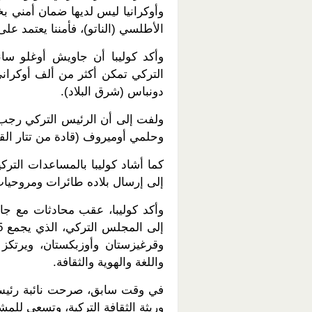
وأوكرانيا ليس لديها ضمان أمني 
الأطلسي (الناتو)، فأمننا يعتمد عل
وأكد كوليبا أن جاويش أوغلو سا
التركي تمكن أكثر من ألف أوكراني 
دونباس (شرق البلاد).
ولفت إلى أن الرئيس التركي رجب 
وحلمي أوميروف (قادة من تتار القرم) 
كما أشاد كوليبا بالمساعدات الترك
إلى إرسال بلاده طائرات ومروحيات
وأكد كوليبا، عقب محادثات مع جا
واللغة والهوية والثقافة.
في وقت سابق، صرحت نائبة رئيس وزا
وريثة الثقافة التركية، وتسعى للم