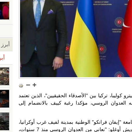
أبرز ا
أبر
رو كوليبا، تركيا بين "الأصدقاء الحقيقيين"، الذين تعتمد
 العدوان الروسي، مؤكدا رغبة كييف بالانضمام إلى
معة "إيفان فرانكو" الوطنية بمدينة لفيف غرب أوكرانيا،
بمشاركة نظيره التركي مولود جاويش أوغلو: "نعاني من العدوان الروسي منذ 7 سنوات،