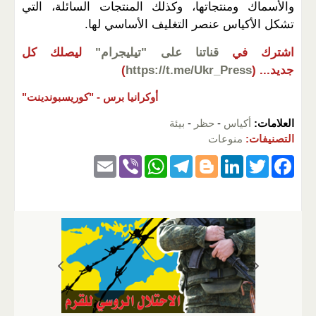
والأسماك ومنتجاتها، وكذلك المنتجات السائلة، التي
تشكل الأكياس عنصر التغليف الأساسي لها.
اشترك في
قناتنا على "تيليجرام"
ليصلك كل
جديد...
(
https://t.me/Ukr_Press
)
أوكرانيا برس -
"كوريسبوندينت"
العلامات:
أكياس
-
حظر
-
بيئة
التصنيفات:
منوعات
E
Vi
W
T
Bl
Li
T
F
m
b
h
el
o
n
wi
a
ail
er
at
e
g
k
tt
c
s
gr
g
e
er
e
A
a
er
dI
b
p
m
n
o
p
o