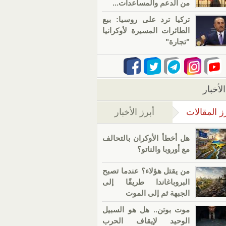
من الدعم والمساعدات...
تركيا ترد على روسيا: بيع
الطائرات المسيرة لأوكرانيا
"تجارة"
لأخبار
ز المقالات
أبرز الأخبار
(علامة التبويب النشطة)
هل أخطأ الأوكران بالتحالف
مع أوروبا والناتو؟
من يقتل هؤلاء؟ عندما تصبح
البروباغاندا طريقًا إلى
الجبهة ثم إلى الموت
موت بوتن.. هل هو السبيل
الوحيد لإيقاف الحرب