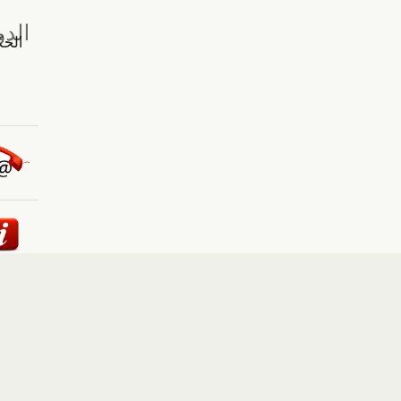
ئيسية
::
أخبار
::
مقالات وآراء
::
الوسائط المتعددة
::
تغطيات
إلى الأعلى
حقوق النشر محفوظة لوكالة "أوكرانيا برس" 2010-2022