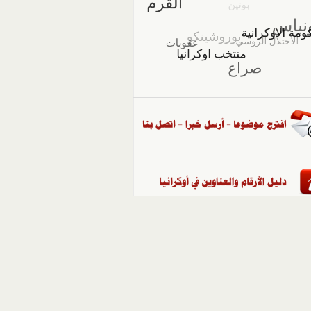
::
ملفات