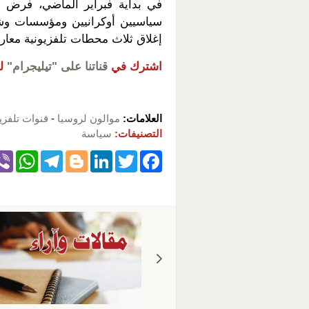
في بداية فبراير الماضي، فرض ا
سياسيين أوكرانيين ومؤسسات وشركا
إغلاق ثلاث محطات تلفزيونية معار
اشترك في
قناتنا على "تيليجرام"
ل
العلامات:
موالون لروسيا
-
قنوات تلفزي
التصنيفات:
سياسة
W
T
Bl
Li
T
F
h
el
o
n
wi
a
at
e
g
k
tt
c
s
gr
g
e
er
e
A
a
er
dI
b
p
m
n
o
p
o