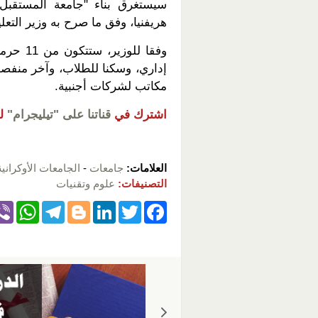
هريفنيا، وفق ما صرح به وزير التع
إداري، وسكنا للطلاب، وآخر منفص
مكاتب لشركات أجنبية.
اشترك في
قناتنا على "تيليجرام"
ل
العلامات:
جامعات
-
الجامعات الأوكرانية
التصنيفات:
علوم وتقنيات
W
T
Bl
Li
T
F
h
el
o
n
wi
a
at
e
g
k
tt
c
s
gr
g
e
er
e
A
a
er
dI
b