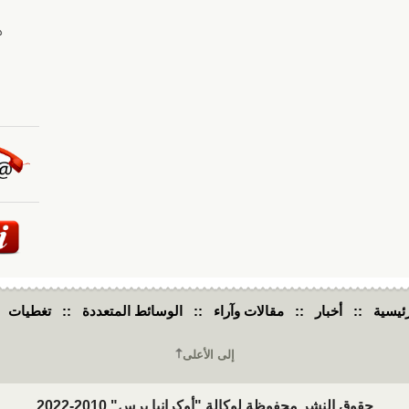
ئيسية
::
أخبار
::
مقالات وآراء
::
الوسائط المتعددة
::
تغطيات
إلى الأعلى
حقوق النشر محفوظة لوكالة "أوكرانيا برس" 2010-2022