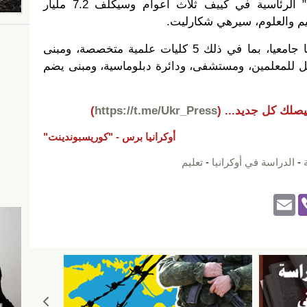
سيستغرق بناء "جامعة المستقبل" الرئاسية في كييف ثلاث اعوام وسيكلف 7.2 مليار
ليم والعلوم، سيرهي شكارليت.
وفقا للوزير، ستتكون من 11 حرما جامعيا، بما في ذلك 5 كليات علمية متخصصة، ومبنى
ل للمعلمين، ومستشفى، ودائرة دبلوماسية، ومبنى يضم
يصلك كل جديد...
(
https://t.me/Ukr_Press
)
أوكرانيا برس -
"كوريسبوندينت"
-
الدراسة في أوكرانيا
-
تعليم
E
Vi
m
b
ail
er