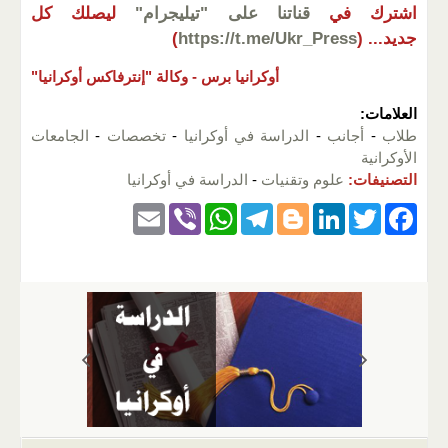
اشترك في
قناتنا على "تيليجرام"
ليصلك كل
جديد...
(
https://t.me/Ukr_Press
)
أوكرانيا برس -
وكالة "إنترفاكس أوكرانيا"
العلامات:
طلاب
-
أجانب
-
الدراسة في أوكرانيا
-
تخصصات
-
الجامعات
الأوكرانية
التصنيفات:
علوم وتقنيات
-
الدراسة في أوكرانيا
E
Vi
W
T
Bl
Li
T
F
m
b
h
el
o
n
wi
a
ail
er
at
e
g
k
tt
c
s
gr
g
e
er
e
A
a
er
dI
b
p
m
n
o
p
o
k