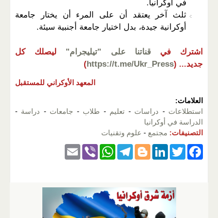
في أوكرانيا.
ثلث آخر يعتقد أن على المرء أن يختار جامعة
أوكرانية جيدة، بدل اختيار جامعة أجنبية سيئة.
اشترك في
قناتنا على "تيليجرام"
ليصلك كل
جديد...
(
https://t.me/Ukr_Press
)
المعهد الأوكراني للمستقبل
العلامات:
استطلاعات
-
دراسات
-
تعليم
-
طلاب
-
جامعات
-
دراسة
-
الدراسة في أوكرانيا
التصنيفات:
مجتمع
-
علوم وتقنيات
E
Vi
W
T
Bl
Li
T
F
m
b
h
el
o
n
wi
a
ail
er
at
e
g
k
tt
c
s
gr
g
e
er
e
A
a
er
dI
b