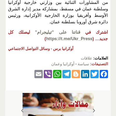
من المشاورات الثنائية بين وزارتي خارجية أوكرانيا
وسلطنة عمان في مسقط، بمشاركة مدير إدارة الشرق
الأوسط وأفريقيا بوزارة الخارجية الأوكرانية، ورئيس
دائرة شرق أوروبا بسلطنة عمان.
اشترك في
قناتنا على "تيليجرام"
ليصلك كل
جديد...
(
https://t.me/Ukr_Press
)
أوكرانيا برس -
وسائل التواصل الاجتماعي
العلامات:
علاقات
التصنيفات:
سياسة
-
أوكرانيا وعمان
E
Vi
W
T
Bl
Li
T
F
m
b
h
el
o
n
wi
a
ail
er
at
e
g
k
tt
c
s
gr
g
e
er
e
A
a
er
dI
b
p
m
n
o