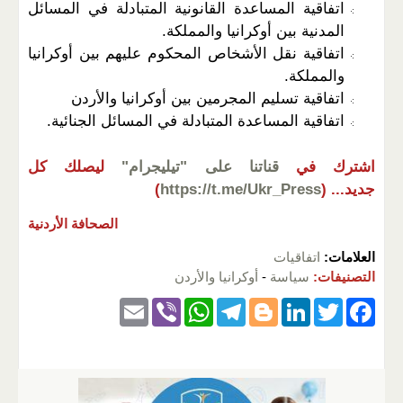
اتفاقية المساعدة القانونية المتبادلة في المسائل
المدنية بين أوكرانيا والمملكة.
اتفاقية نقل الأشخاص المحكوم عليهم بين أوكرانيا
والمملكة.
اتفاقية تسليم المجرمين بين أوكرانيا والأردن
اتفاقية المساعدة المتبادلة في المسائل الجنائية.
اشترك في
قناتنا على "تيليجرام"
ليصلك كل
جديد...
(
https://t.me/Ukr_Press
)
الصحافة الأردنية
العلامات:
اتفاقيات
التصنيفات:
سياسة
-
أوكرانيا والأردن
E
Vi
W
T
Bl
Li
T
F
m
b
h
el
o
n
wi
a
ail
er
at
e
g
k
tt
c
s
gr
g
e
er
e