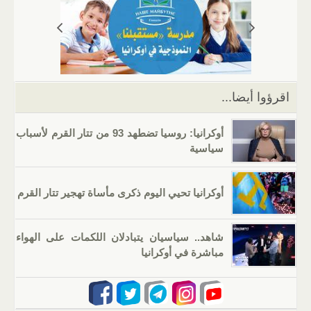
A
a
er
dI
b
p
m
n
o
p
o
k
اقرؤوا أيضا...
أوكرانيا: روسيا تضطهد 93 من تتار القرم لأسباب
سياسية
أوكرانيا تحيي اليوم ذكرى مأساة تهجير تتار القرم
شاهد.. سياسيان يتبادلان اللكمات على الهواء
مباشرة في أوكرانيا