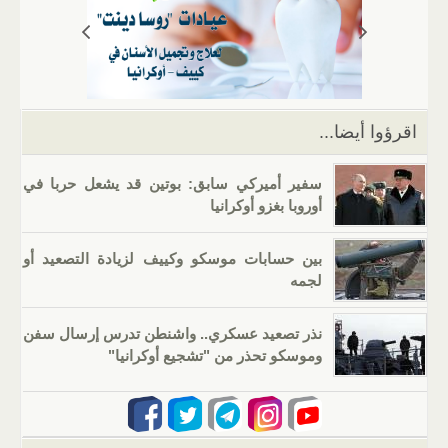
A
a
er
dI
b
p
m
n
o
p
o
k
اقرؤوا أيضا...
سفير أميركي سابق: بوتين قد يشعل حربا في
أوروبا بغزو أوكرانيا
بين حسابات موسكو وكييف لزيادة التصعيد أو
لجمه
نذر تصعيد عسكري.. واشنطن تدرس إرسال سفن
وموسكو تحذر من "تشجيع أوكرانيا"