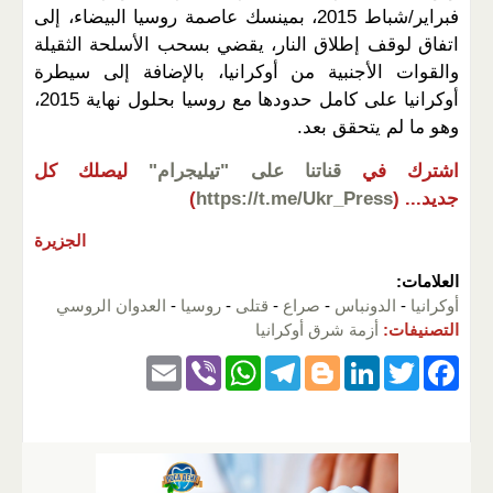
فبراير/شباط 2015، بمينسك عاصمة روسيا البيضاء، إلى
اتفاق لوقف إطلاق النار، يقضي بسحب الأسلحة الثقيلة
والقوات الأجنبية من أوكرانيا، بالإضافة إلى سيطرة
أوكرانيا على كامل حدودها مع روسيا بحلول نهاية 2015،
وهو ما لم يتحقق بعد.
اشترك في
قناتنا على "تيليجرام"
ليصلك كل
جديد...
(
https://t.me/Ukr_Press
)
الجزيرة
العلامات:
أوكرانيا
-
الدونباس
-
صراع
-
قتلى
-
روسيا
-
العدوان الروسي
التصنيفات:
أزمة شرق أوكرانيا
E
Vi
W
T
Bl
Li
T
F
m
b
h
el
o
n
wi
a
ail
er
at
e
g
k
tt
c
s
gr
g
e
er
e