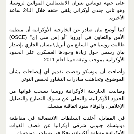
على جبهة دونباس بنيران الانفصاليين الموالين لروسيا،
وهو ثاني جندي أوكراني يلقى حتفه خلال الـ24 ساعة
الأخيرة.
كما أوضح بيان صادر عن الخارجية الأوكرانية أن منظمة
الأمن والتعاون في أوروبا "أو إس سي إي" (OSCE)
طالبت روسيا في السابع من أبريل/نيسان الجاري بإصدار
بيان رسمي حول زيادة وجودها العسكري على الحدود
الأوكرانية بموجب وثيقة فيينا لعام 2011.
وأضافت أن موسكو رفضت تقديم أي إيضاحات بشأن
الموضوع، وتجاهلت مبادرات التشاور لخفض التوتر.
وطالبت الخارجية الأوكرانية روسيا بسحب قواتها من
الحدود الأوكرانية، والتخلي عن سلوك التصارع والتضليل
الإعلامي، والوفاء ببنود اتفاقية مينسك.
في المقابل، أعلنت السلطات الانفصالية في مقاطعة
دونيتسك جنوبي شرقي أوكرانيا عن قصف القوات
الأوكرانية منطقة ألكساندروفكا في ضواحي دونيتسك.