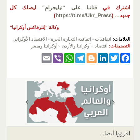
اشترك في
قناتنا على "تيليجرام"
ليصلك كل
جديد...
(
https://t.me/Ukr_Press
)
وكالة "إنترفاكس أوكرانيا"
العلامات:
اتفاقيات
-
اتفاقية التجارة الحرة
-
الاقتصاد الأوكراني
التصنيفات:
اقتصاد
-
أوكرانيا والأردن
-
أوكرانيا ومصر
E
Vi
W
T
Bl
Li
T
F
m
b
h
el
o
n
wi
a
ail
er
at
e
g
k
tt
c
s
gr
g
e
er
e
A
a
er
dI
b
p
m
n
o
p
o
k
اقرؤوا أيضا...