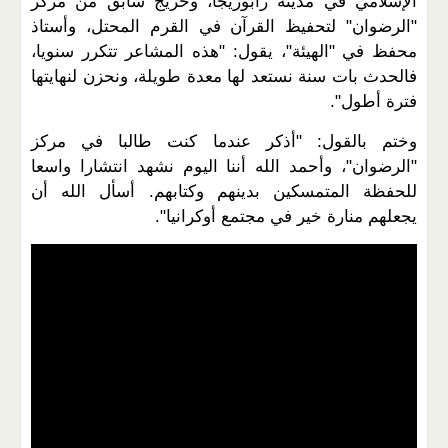
الإسلامي في مدينة زابوريجا، وخريج سابق من مركز
"الرضوان" لتحفيظ القرآن في القرم المحتل، وأستاذ
محفظ في "الهيئة"، يقول: "هذه المشاعر تتكرر سنويا،
فالحدث بات سنة نستعد لها معدة طويلة، ونحزن لنهايتها
فترة أطول".
وختم بالقول: "أذكر عندما كنت طالبا في مركز
"الرضوان"، وأحمد الله أننا اليوم نشهد انتشارا واسعا
للحفظة المتمسكين بدينهم وكتابهم. أسأل الله أن
يجعلهم منارة خير في مجتمع أوكرانيا".