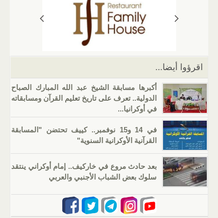
A
a
er
dI
b
p
m
n
o
p
o
k
اقرؤوا أيضا...
أكبرها مسابقة الشيخ عبد الله المبارك الصباح
الدولية.. تعرف على تاريخ تعليم القرآن ومسابقاته
في أوكرانيا...
في 14 و15 نوفمبر.. كييف تحتضن "المسابقة
القرآنية الأوكرانية السنوية"
بعد حادث مروع في خاركيف.. إمام أوكراني ينتقد
سلوك بعض الشباب الأجنبي والعربي