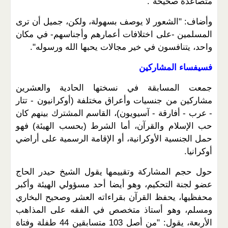
متصاعدة صحيحة".
وأضاف: "الشعور لا يوصف بسهولة، ولكن، جميل أن ترى
المسلمين -على اختلافات أعمارهم وأجناسهم- في مكان
واحد، يتنافسون في خير مجالات يحبها الله ورسوله".
فسيفساء المشاركين
جمعت المسابقة في نسختها الحادية والعشرين
مشاركين من جنسيات وأعراق مختلفة (أوكرانيون - تتار
- عرب - أفارقة - آسيويون)، القاسم المشترك بينهم كان
حب الإسلام والقرآن، أما الشرط (بحسب الهيئة) فهو
حمل الجنسية الأوكرانية، أو الإقامة الرسمية على أراضي
أوكرانيا.
حول حجم المشاركة وتقييمها يقول الشيخ حيدر الحاج
عضو لجنة التحكيم، وهو أيضا أحد مسؤولي الهيئة وأكبر
محفظيها، يحفظ القرآن بقراءاته العشر وصحيح البخاري
ومسلم، وهو أستاذ متخصص في الفقه على المذاهب
الأربعة، يقول: "من أصل 103 متسابقين 44 طفلة وفتاة