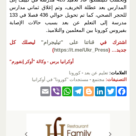
المدارس بعد عطلة الخريف، وتم إغلاق ثماني مدارس
للحجر الصحي، كما تم تحويل حوالي 436 فصلا في 133
مدرسة إلى التعلم عن بعد بسبب حالات الإصابة
بفيروس كورونا بين المعلمين والتلاميذ.
اشترك في
قناتنا على "تيليجرام"
ليصلك كل
جديد...
(
https://t.me/Ukr_Press
)
أوكرانيا برس -
وكالة "أوكر إنفورم"
العلامات:
تعليم عن بعد
-
كورونا
التصنيفات:
مجتمع
-
مستجدات "كورونا" في أوكرانيا
E
Vi
W
T
Bl
Li
T
F
m
b
h
el
o
n
wi
a
ail
er
at
e
g
k
tt
c
s
gr
g
e
er
e
A
a
er
dI
b