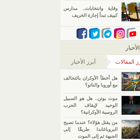
وقاية وانتخابات.. مدارس
كييف تبدأ إجازة الخريف
لأخبار
ز المقالات
أبرز الأخبار
(علامة التبويب النشطة)
هل أخطأ الأوكران بالتحالف
مع أوروبا والناتو؟
موت بوتن.. هل هو السبيل
الوحيد لإيقاف الحرب
الروسية الأوكرانية؟
من يقتل هؤلاء؟ عندما تصبح
البروباغاندا طريقًا إلى
الجبهة ثم إلى الموت