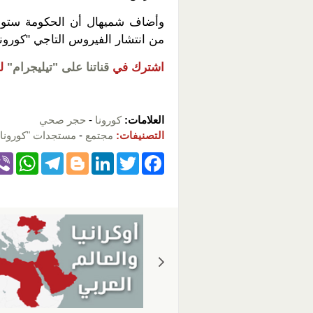
وأضاف شميهال أن الحكومة ستواص
من انتشار الفيروس التاجي "كورونا
اشترك في
قناتنا على "تيليجرام"
ل
العلامات:
كورونا
-
حجر صحي
التصنيفات:
مجتمع
-
مستجدات "كورونا" 
W
T
Bl
Li
T
F
h
el
o
n
wi
a
at
e
g
k
tt
c
s
gr
g
e
er
e
A
a
er
dI
b
p
m
n
o
p
o