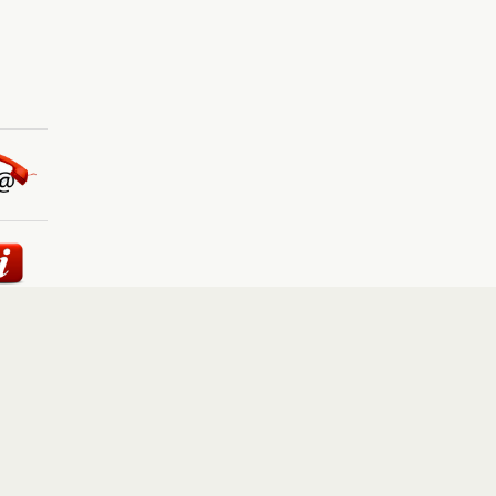
ئيسية
::
أخبار
::
مقالات وآراء
::
الوسائط المتعددة
::
تغطيات
إلى الأعلى
حقوق النشر محفوظة لوكالة "أوكرانيا برس" 2010-2022