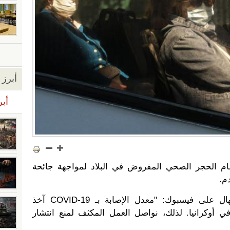
أبرز ا
أبر
ام الحجر الصحي المفروض في البلاد لمواجهة جائحة
كتب رئيس الوزراء دينيس شميهال على فيسبوك: "معدل الإصابة بـ COVID-19 آخذ
وفي أوكرانيا. لذلك، نواصل العمل المكثف لمنع انتشار