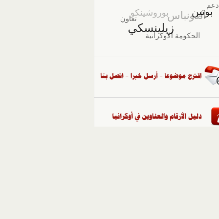
::
ملفات