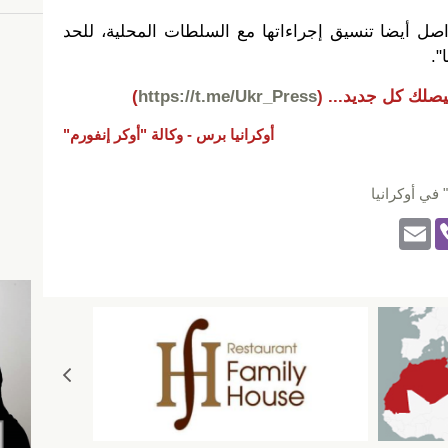
ل أيضا تنسيق إجراءاتها مع السلطات المحلية، للحد
".
يصلك كل جديد...
(
https://t.me/Ukr_Press
)
أوكرانيا برس -
وكالة "أوكر إنفورم"
في أوكرانيا
E
Vi
m
b
ail
er