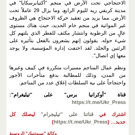
الاحتجاجي تحت الأرض في منجم "أكتيابرسكايا" في
مدينة كريفي ريه لليوم الرابع، وما يزال 29 عاملاً تحت
الأرض. مما يزيد من تعقيد حركة الاحتجاج هي الظروف
غير المواتية في منجم خام الحديد، حيث هناك مستوى
عالٍ من الرطوبة وانتشار مكثف للفطر الذي يلتهم كل
شيء حوله. يقولون إنهم يشعرون بالفعل بتأثيره على
الرئتين والجلد. لقد اختفت إدارة المؤسسة، ولا يوجد
معها إي اتصال".
ونظم عمال المناجم مسيرات متكررة في كييف وغيرها
من المدن، وذلك للمطالبة بدفع متأخرات الأجور
واحتجاجاً على نية السلطات إغلاق عدد من المناجم.
قناة "أوكرانيا برس" على "تيليغرام":
https://t.me/Ukr_Press
اشترك في
قناتنا على "تيليجرام"
ليصلك كل
جديد...
(
https://t.me/Ukr_Press
)
وكالة "سبوتنيك" الروسية