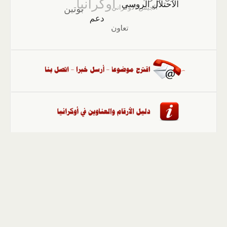
الصفحة الرئيسية
::
أخبار
::
مقالات وآراء
::
الوسائط
المتعددة
::
تغطيات
::
ملفات
إلى الأعلى
حقوق النشر محفوظة لوكالة "أوكرانيا برس" 2010-2022