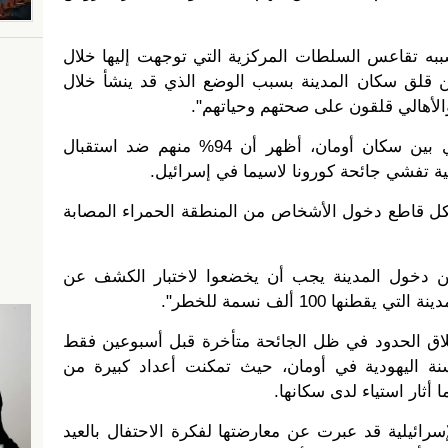
به تقاعس السلطات المركزية التي توجهت إليها خلال
ن قلق سكان المدينة بسبب الوضع الذي قد ينشأ خلال
والأهالي قلقون على صحتهم وحياتهم".
وأضاف أنه أجرى استطلاعا للرأي بين سكان أومان، أظهر أن 94% منهم ضد استقبال
ية تفشي جائحة كورونا لاسيما في إسرائيل.
 قاطع دخول الأشخاص من المنطقة الحمراء المصابة
من دخول المدينة يجب أن يخضعوا لاختبار الكشف عن
ها 100 ألف نسمة للخطر".
اق الحدود في ظل الجائحة متأخرة قبل أسبوعين فقط
نة اليهودية في أومان، حيث تمكنت أعداد كبيرة من
 أثار استياء لدى سكانها.
سرائيلية قد عبرت عن معارضتها لفكرة الاحتفال بالعيد