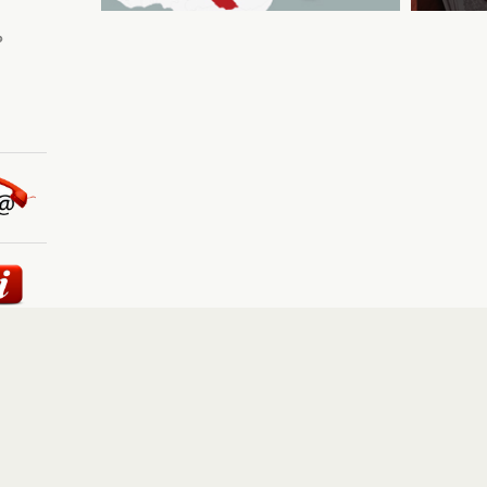
ئيسية
::
أخبار
::
مقالات وآراء
::
الوسائط المتعددة
::
تغطيات
إلى الأعلى
حقوق النشر محفوظة لوكالة "أوكرانيا برس" 2010-2022