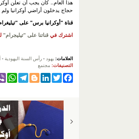
هذا العام.. كان يجب أن تعلن أوكرا
حجاج يدخلون أراضي أوكرانيا ولم 
قناة "أوكرانيا برس" على "تيليغرا
اشترك في
قناتنا على "تيليجرام"
ل
العلامات:
يهود
-
رأس السنة اليهودية
-
أ
التصنيفات:
مجتمع
W
T
Bl
Li
T
F
h
el
o
n
wi
a
at
e
g
k
tt
c
s
gr
g
e
er
e
A
a
er
dI
b
p
m
n
o
p
o