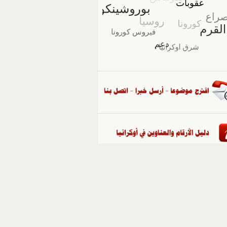
::
ملفات