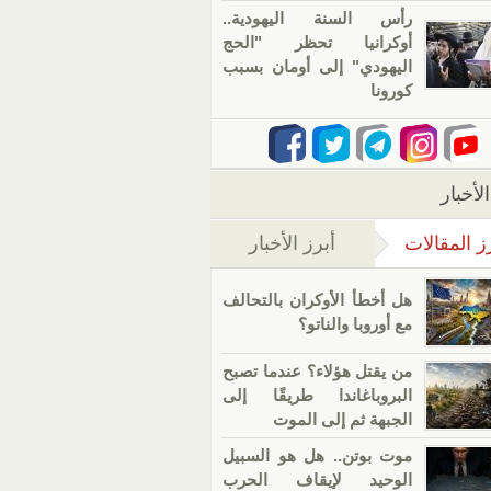
رأس السنة اليهودية..
أوكرانيا تحظر "الحج
اليهودي" إلى أومان بسبب
كورونا
لأخبار
ز المقالات
أبرز الأخبار
(علامة التبويب النشطة)
هل أخطأ الأوكران بالتحالف
مع أوروبا والناتو؟
من يقتل هؤلاء؟ عندما تصبح
البروباغاندا طريقًا إلى
الجبهة ثم إلى الموت
موت بوتن.. هل هو السبيل
الوحيد لإيقاف الحرب