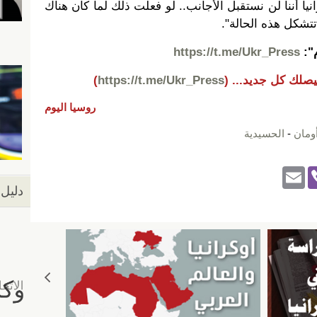
نيا أننا لن نستقبل الأجانب.. لو فعلت ذلك لما كان هناك
تتشكل هذه الحالة".
م":
https://t.me/Ukr_Press
يصلك كل جديد...
(
https://t.me/Ukr_Press
)
روسيا اليوم
ومان
-
الحسيدية
E
Vi
دليل 
m
b
ail
er