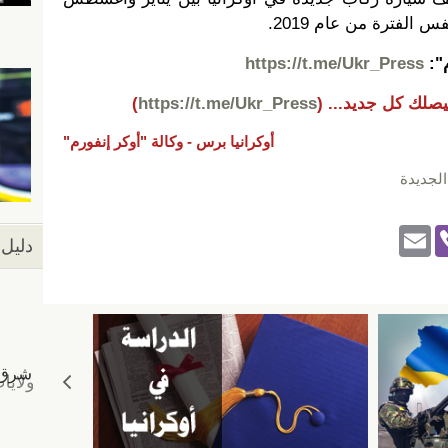
م":
https://t.me/Ukr_Press
يصلك كل جديد...
(
https://t.me/Ukr_Press
)
أوكرانيا برس -
وكالة "أوكر إنفورم"
الجديدة
E
Vi
دليل 
m
b
ail
er