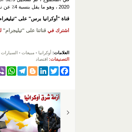
2020 ، وهو ما يقل بنسبة 4٪ عن نفس الفترة من عام 2019.
قناة "أوكرانيا برس" على "تيليغرا
اشترك في
قناتنا على "تيليجرام"
ل
العلامات:
أوكرانيا
-
مبيعات
-
السيارات 
التصنيفات:
اقتصاد
W
T
Bl
Li
T
F
h
el
o
n
wi
a
at
e
g
k
tt
c
s
gr
g
e
er
e
A
a
er
dI
b
p
m
n
o
p
o