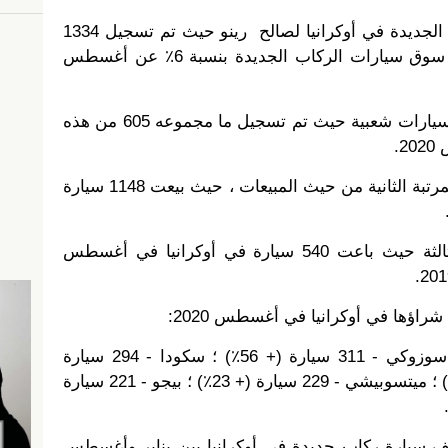
وكان الطلب الأكبر على السيارات الجديدة في أوكرانيا لصالح رينو حيث تم تسجيل 1334
سيارة، بينما انخفضت حصتها في سوق سيارات الركاب الجديدة بنسبة 6٪ عن أغسطس
وكانت رينو داستر أكثر طرازات السيارات شعبية حيث تم تسجيل ما مجموعه 605 من هذه
.
وجاءت شركة تويوتا اليابانية في المرتبة الثانية من حيث المبيعات ، حيث بيعت 1148 سيارة
واحتلت فولكس فاجن المرتبة الثالثة حيث باعت 540 سيارة في أوكرانيا في أغسطس
هيونداي - 341 سيارة (+ 10٪) ؛ سوزوكي - 311 سيارة (+ 56٪) ؛ سكودا - 294 سيارة
(-51٪) ؛ نيسان - 281 سيارة (-40٪) ؛ ميتسوبيشي - 229 سيارة (+ 23٪) ؛ بيجو - 221 سيارة
لمجموع ، تم تسجيل 52.5 ألف سيارة ركاب جديدة في أوكرانيا بين يناير وأغسطس