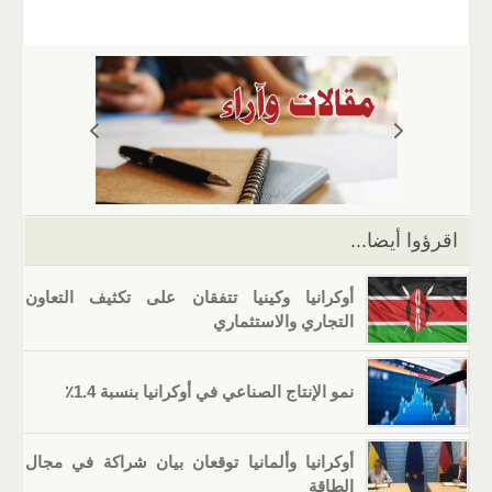
m
b
h
el
o
n
wi
a
ail
er
at
e
g
k
tt
c
s
gr
g
e
er
e
A
a
er
dI
b
p
m
n
o
p
o
k
اقرؤوا أيضا...
أوكرانيا وكينيا تتفقان على تكثيف التعاون
التجاري والاستثماري
نمو الإنتاج الصناعي في أوكرانيا بنسبة 1.4٪
أوكرانيا وألمانيا توقعان بيان شراكة في مجال
الطاقة