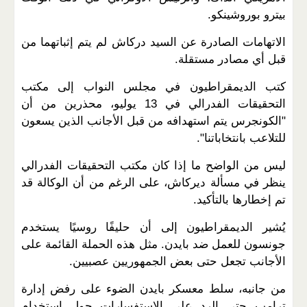
بيترو بوروشينكو.
الاتهامات الصادرة عن السيد دركاش لم يتم إثباتهما من
قبل أي مصادر مستقلة.
كتب الديمقراطيون في مجلس النواب إلى مكتب
التحقيقات الفدرالي في 13 يوليو، محذرين من أن
"الكونجرس يتم استهدافه من قبل الأجانب الذين يسعون
للتلاعب بانتخاباتنا".
ليس من الواضح ما إذا كان مكتب التحقيقات الفدرالي
ينظر في مسألة ديركاش، على الرغم من أن الوكالة قد
تم إخطارها بالتأكيد.
يُشير الديمقراطيون إلى أن حليفًا روسيًا يستخدم
جونسون للعمل ضد بايدن. مثل هذه الحملة القائمة على
الأجانب تجعل حتى بعض الجمهوريين عصبيين.
من جانبه، سلط معسكر بايدن الضوء على رفض إدارة
ترامب حتى الرد على الاستفسارات حول استخدام