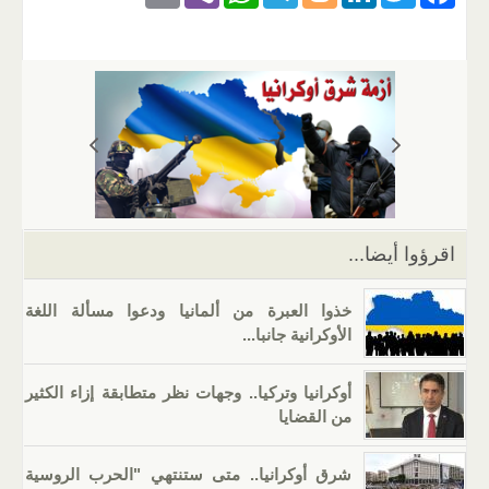
m
b
h
el
o
n
wi
a
ail
er
at
e
g
k
tt
c
s
gr
g
e
er
e
A
a
er
dI
b
p
m
n
o
p
o
k
اقرؤوا أيضا...
خذوا العبرة من ألمانيا ودعوا مسألة اللغة
الأوكرانية جانبا...
أوكرانيا وتركيا.. وجهات نظر متطابقة إزاء الكثير
من القضايا
شرق أوكرانيا.. متى ستنتهي "الحرب الروسية