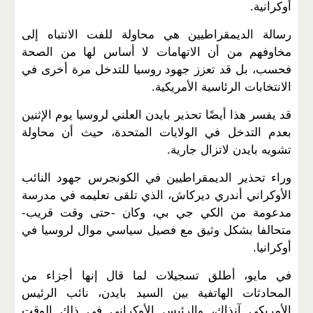
أوكرانية.
رسالة الديمقراطيين هي محاولة للفت الانتباه إلى
مخاوفهم من أن الاتهامات لا أساس لها من الصحة
فحسب، بل قد تعزز جهود روسيا للتدخل مرة أخرى في
الانتخابات الرئاسية الأمريكية.
قد يفسر هذا أيضًا تحذير بايدن العلني لروسيا يوم الإثنين
بعدم التدخل في الولايات المتحدة، حيث أن محاولة
تشويه بايدن لاتزال جارية.
وراء تحذير الديمقراطيين في الكونجرس جهود النائب
الأوكراني أندري ديركاش، الذي تلقى تعليمه في مدرسة
مدعومة من الكي جي بي، وكان -حتى وقت قريب-
متحالفا بشكل وثيق مع فصيل سياسي موال لروسيا في
أوكرانيا.
في مايو، أطلق تسجيلات لما قال إنها أجزاء من
المحادثات الهاتفية بين السيد بايدن، نائب الرئيس
الأمريكي آنذاك، والرئيس الأوكراني في ذلك الوقت