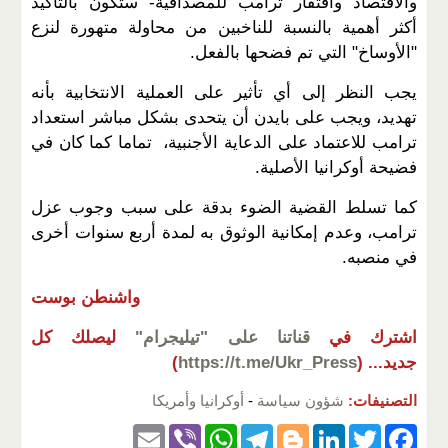
والاقتصاد وافتقار ترامب للمصداقية- ستكون بالتأكيد
أكثر أهمية بالنسبة للناخبين من محاولة متهورة لنزع
"الأوساخ" التي تم فضحها بالفعل.
يجب النظر إلى أي تأثير على العملية الانتخابية بأنه
تهديد، ويجب على بايدن أن يتحدى بشكل مباشر استعداد
ترامب للاعتماد على الدعاية الأجنبية، تماما كما كان في
فضيحة أوكرانيا الأصلية.
كما تسلط القضية الضوء بدقة على سبب وجوب عزل
ترامب، وعدم إمكانية الوثوق به لمدة أربع سنوات أخرى
في منصبه.
واشنطن بوست
اشترك في
قناتنا على "تيليجرام"
ليصلك كل
جديد...
(
https://t.me/Ukr_Press
)
التصنيفات:
شؤون سياسة
-
أوكرانيا وأمريكا
E
Vi
W
T
Bl
Li
T
F