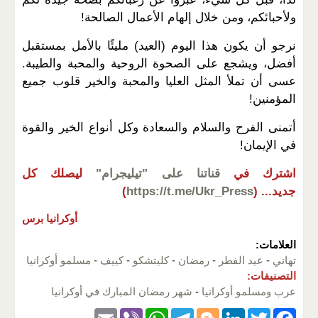
ولأحبائكم، ومن خلال إلهام الأعمال الصالحة!
نرجو أن يكون هذا اليوم (العيد) مليئًا بالأمل بمستقبل
أفضل، ويشجع على الصحوة الروحية والمحبة والطيبة.
عسى أن تملأ المثل العليا والمحبة والخير قلوب جميع
المؤمنين!
أتمنى الفرح والسلام والسعادة وكل أنواع الخير والقوة
في الإيمان!
اشترك في
قناتنا على "تيليجرام"
ليصلك كل
جديد...
(
https://t.me/Ukr_Press
)
أوكرانيا برس
العلامات:
تهاني
-
عيد الفطر
-
رمضان
-
كليتشكو
-
كييف
-
مسلمو أوكرانيا
التصنيفات:
عرب ومسلمو أوكرانيا
-
شهر رمضان المبارك في أوكرانيا
E
Vi
W
T
Bl
Li
T
F