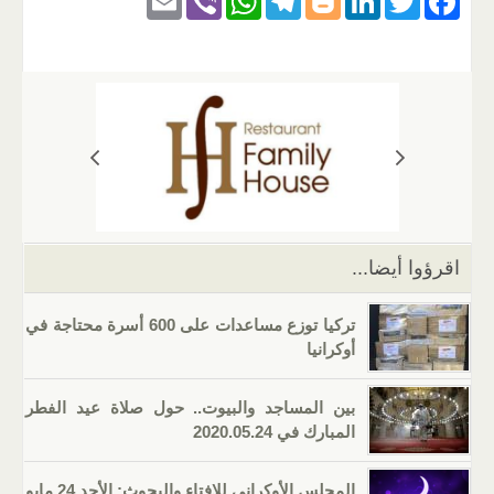
m
b
h
el
o
n
wi
a
ail
er
at
e
g
k
tt
c
s
gr
g
e
er
e
A
a
er
dI
b
p
m
n
o
p
o
k
اقرؤوا أيضا...
تركيا توزع مساعدات على 600 أسرة محتاجة في
أوكرانيا
بين المساجد والبيوت.. حول صلاة عيد الفطر
المبارك في 2020.05.24
المجلس الأوكراني للإفتاء والبحوث: الأحد 24 مايو