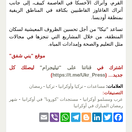
القرم، وأتراك الآخسكا في العاصمة كييف، إلى جانب
أتراك الغاغاوز القاطنيين بكثافة في المناطق الريفية
بمنطقة أوديسا.
تساعد "تيكا" من أجل تحسين الظروف المعيشية لسكان
المنطقة، من خلال المشاريع التي تنجزها في مجالات
مثل التعليم والصحة وإمدادات المياه.
موقع "يني شفق"
اشترك في
قناتنا على "تيليجرام"
ليصلك كل
جديد...
(
https://t.me/Ukr_Press
)
العلامات:
مساعدات
-
تركيا وأوكرانيا
-
تركيا
-
رمضان
التصنيفات:
عرب ومسلمو أوكرانيا
-
مستجدات "كورونا" في أوكرانيا
-
شهر
رمضان المبارك في أوكرانيا
E
Vi
W
T
Bl
Li
T
F
m
b
h
el
o
n
wi
a