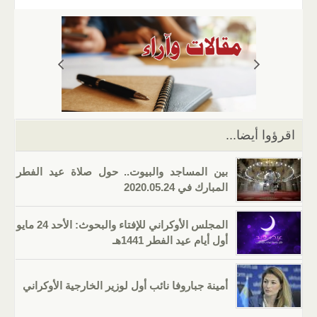
ail
er
at
e
g
k
tt
c
s
gr
g
e
er
e
A
a
er
dI
b
p
m
n
o
p
o
k
اقرؤوا أيضا...
بين المساجد والبيوت.. حول صلاة عيد الفطر
المبارك في 2020.05.24
المجلس الأوكراني للإفتاء والبحوث: الأحد 24 مايو
أول أيام عيد الفطر 1441هـ
أمينة جباروفا نائب أول لوزير الخارجية الأوكراني