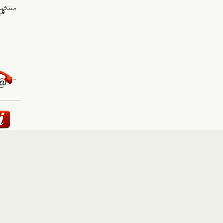
ئيسية
::
أخبار
::
مقالات وآراء
::
الوسائط المتعددة
::
تغطيات
إلى الأعلى
حقوق النشر محفوظة لوكالة "أوكرانيا برس" 2010-2022