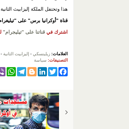
هذا وتحتفل الملكة إليزابيث الثانية بعيد ميلادها ال
قناة "أوكرانيا برس" على "تيليغرا
اشترك في
قناتنا على "تيليجرام"
ل
العلامات:
زيلينسكي
-
إليزابيت الثانية
-
التصنيفات:
سياسة
W
T
Bl
Li
T
F
h
el
o
n
wi
a
at
e
g
k
tt
c
s
gr
g
e
er
e
A
a
er
dI
b
p
m
n
o
p
o