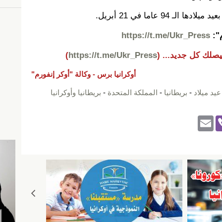
ـ 94 عاما في 21 أبريل.
م":
https://t.me/Ukr_Press
يصلك كل جديد...
(
https://t.me/Ukr_Press
)
أوكرانيا برس -
وكالة "أوكر إنفورم"
عيد ميلاد
-
بريطانيا
-
المملكة المتحدة
-
بريطانيا وأوكرانيا
E
Vi
m
b
ail
er