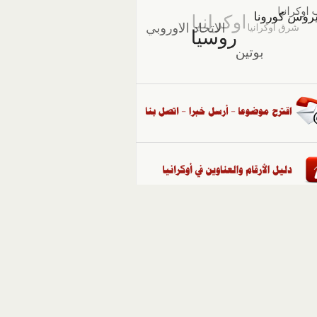
::
ملفات