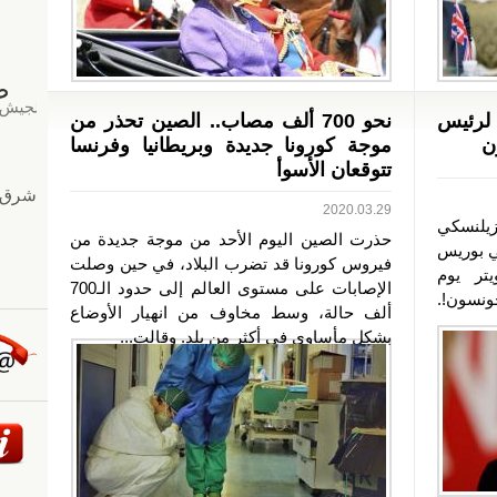
 لرئيس
نحو 700 ألف مصاب.. الصين تحذر من
ن
موجة كورونا جديدة وبريطانيا وفرنسا
تتوقعان الأسوأ
2020.03.29
زيلنسكي
حذرت الصين اليوم الأحد من موجة جديدة من
ني بوريس
فيروس كورونا قد تضرب البلاد، في حين وصلت
تر يوم
الإصابات على مستوى العالم إلى حدود الـ700
ونسون!.
ألف حالة، وسط مخاوف من انهيار الأوضاع
بشكل مأساوي في أكثر من بلد. وقالت...