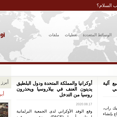
Jump to Navigation
ب السلام؟
الوسائط المتعددة
تغطيات
ملفات
أبرز ا
 آلية
أوكرانيا والمملكة المتحدة ودول البلطيق
سي
يدينون العنف في بيلاروسيا ويحذرون
أبر
روسيا من التدخل
2020.08.17
يك راب،
وقع الوفد الأوكراني لدى الجمعية البرلمانية
ع بإنشاء
لمجلس أوروبا (PACE)، وبدعم من وفود