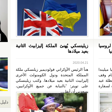
لروسيا
زيلينسكي يُهنئ الملكة إليزابيث الثانية
ا
بعيد ميلادها
2020.04.21
 ميليندا
هنأ الرئيس الأوكراني فولوديمير زيلنسكي ملكة
ام وقف
المملكة المتحدة ودول الكومنولث الأخرى
طلة عيد
إليزابيث الثانية بعيد ميلادها. وكتب زيلينسكي
 لسفارة
على تويتر: "بالنيابة عن جميع الأوكرانيين،
يسعدني أن أنقل...
دليل 