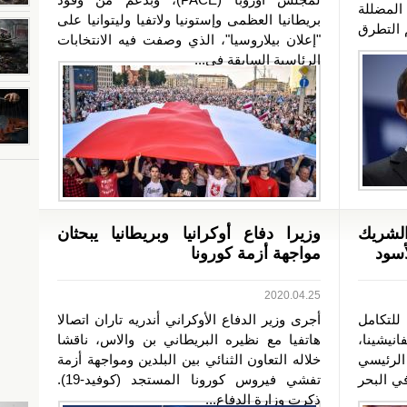
المضللة
بريطانيا العظمى وإستونيا ولاتفيا وليتوانيا على
 التطرق
"إعلان بيلاروسيا"، الذي وصفت فيه الانتخابات
الرئاسية السابقة في...
لشريك
وزيرا دفاع أوكرانيا وبريطانيا يبحثان
أسود
مواجهة أزمة كورونا
2020.04.25
للتكامل
أجرى وزير الدفاع الأوكراني أندريه تاران اتصالا
انيشينا،
هاتفيا مع نظيره البريطاني بن والاس، ناقشا
الرئيسي
خلاله التعاون الثنائي بين البلدين ومواجهة أزمة
ي البحر
تفشي فيروس كورونا المستجد (كوفيد-19).
ذكرت وزارة الدفاع...