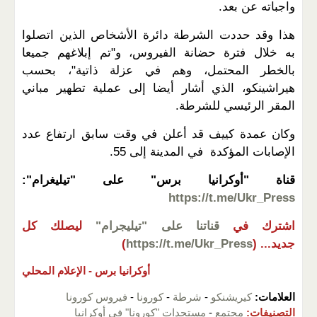
واجباته عن بعد.
هذا وقد حددت الشرطة دائرة الأشخاص الذين اتصلوا
به خلال فترة حضانة الفيروس، و"تم إبلاغهم جميعا
بالخطر المحتمل، وهم في عزلة ذاتية"، بحسب
هيراشينكو، الذي أشار أيضا إلى عملية تطهير مباني
المقر الرئيسي للشرطة.
وكان عمدة كييف قد أعلن في وقت سابق ارتفاع عدد
الإصابات المؤكدة في المدينة إلى 55.
قناة "أوكرانيا برس" على "تيليغرام":
https://t.me/Ukr_Press
اشترك في
قناتنا على "تيليجرام"
ليصلك كل
جديد...
(
https://t.me/Ukr_Press
)
أوكرانيا برس -
الإعلام المحلي
العلامات:
كيريشنكو
-
شرطة
-
كورونا
-
فيروس كورونا
التصنيفات:
مجتمع
-
مستجدات "كورونا" في أوكرانيا