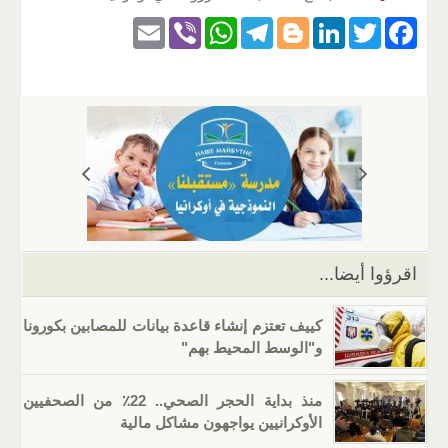
E
Vi
W
T
Bl
Li
T
F
m
b
h
el
o
n
wi
a
ail
er
at
e
g
k
tt
c
s
gr
g
e
er
e
A
a
er
dI
b
p
m
n
o
p
o
k
اقرؤوا أيضا...
كييف تعتزم إنشاء قاعدة بيانات للمصابين بكورونا
و"الوسط المحيط بهم"
منذ بداية الحجر الصحي.. 22٪ من الصحفيين
الأوكرانيين يواجهون مشاكل مالية