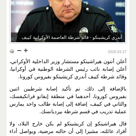
أندري كريشينكو - قائد شرطة العاصمة الأوكرانية كييف
2020.03.27
أعلن أنتون هيراشينكو مستشار وزير الداخلية الأوكراني،
أعلن إصابة نائب رئيس الشرطة الوطنية في أوكرانيا،
وقائد شرطة كييف أندري كريشينكو بفيروس كورونا.
بالإضافة إلى ذلك، تم تأكيد إصابة شرطيين اثنين
بفيروس كورونا، أحدهما في منطقة إيفانو فرانكيفسك،
والثاني في كييف، إضافة إلى إصابة طالب واحد يمارس
عملية تدريب في قسم شرطة بيرديانسك.
قال هيراشينكو إن كريشينكو لم يكن خارج البلاد، ولا
أفراد عائلته، مشيرا إلى أن حالته مرضية، ويواصل أداء