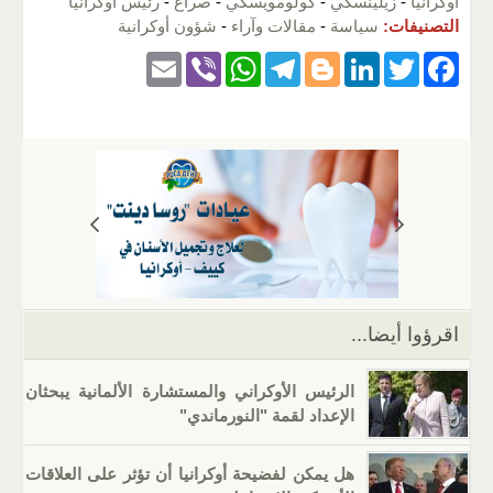
أوكرانيا
-
زيلينسكي
-
كولومويسكي
-
صراع
-
رئيس أوكرانيا
التصنيفات:
سياسة
-
مقالات وآراء
-
شؤون أوكرانية
E
Vi
W
T
Bl
Li
T
F
m
b
h
el
o
n
wi
a
ail
er
at
e
g
k
tt
c
s
gr
g
e
er
e
A
a
er
dI
b
p
m
n
o
p
o
k
اقرؤوا أيضا...
الرئيس الأوكراني والمستشارة الألمانية يبحثان
الإعداد لقمة "النورماندي"
هل يمكن لفضيحة أوكرانيا أن تؤثر على العلاقات