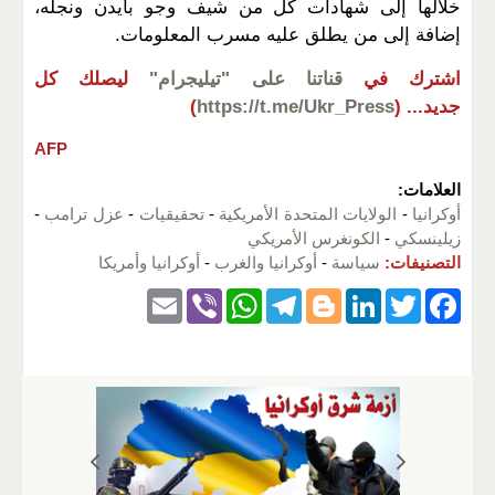
خلالها إلى شهادات كل من شيف وجو بايدن ونجله،
إضافة إلى من يطلق عليه مسرب المعلومات.
اشترك في
قناتنا على "تيليجرام"
ليصلك كل
جديد...
(
https://t.me/Ukr_Press
)
AFP
العلامات:
أوكرانيا
-
الولايات المتحدة الأمريكية
-
تحقيقيات
-
عزل ترامب
-
زيلينسكي
-
الكونغرس الأمريكي
التصنيفات:
سياسة
-
أوكرانيا والغرب
-
أوكرانيا وأمريكا
E
Vi
W
T
Bl
Li
T
F
m
b
h
el
o
n
wi
a
ail
er
at
e
g
k
tt
c
s
gr
g
e
er
e
A
a
er
dI
b
p
m
n
o