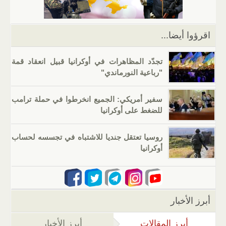
p
o
k
اقرؤوا أيضا...
تجدّد المظاهرات في أوكرانيا قبيل انعقاد قمة
"رباعية النورماندي"
سفير أمريكي: الجميع انخرطوا في حملة ترامب
للضغط على أوكرانيا
روسيا تعتقل جنديا للاشتباه في تجسسه لحساب
أوكرانيا
أبرز الأخبار
أبرز المقالات
(علامة التبويب النشطة)
أبرز الأخبار