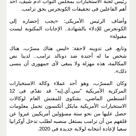
رئيس لجنة الاستخبارات بمجلس النواب آدم شيف، أحد
أهم الفاعلين فى تحقيقات الكونجرس بحق ترامب.
وأضاف الرئيس الأمريكى: «يجب إحضاره إلى
الكونجرس للإدلاء بالشهادة.. الإجابات المكتوبة ليست
مقبولة»
وتابع، فى تدوينه لاحقة: «ليس هناك مسرّب، هناك
شخص ما له أجندة ضد دونالد ترامب.. لدينا نص
المكالمة، هذه مهزلة ولا ينبغى لأى جمهورى أن ينسى
ذلك».
وكان المسرّب، وهو أحد عملاء وكالة الاستخبارات
المركزية الأمريكية "سي.آي.إيه" قد تقدّم، فى 12
أغسطس الماضي، بشكوى للمفتش العام لوكالات
الاستخبارات الأمريكية مايكل أتكنسون تحمل معلومات
حصل عليها من نحو ستة مسؤولين أمريكيين عبروا عن
قلقهم من أن ترامب يستغل منصبه لطلب تدخل أوكرانيا
سعيا لإعادة انتخابه لولاية جديدة فى 2020.