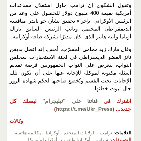
وتقول الشكوى إن ترامب حاول استغلال مساعدات
أمريكية بقيمة 400 مليون دولار للحصول على وعد من
الرئيس الأوكرانى بإجراء تحقيق بشأن جو بايدن منافسه
الديمقراطى المحتمل ونائب الرئيس السابق باراك
أوباما وابنه هانتر الذى كان مديرًا بشركة طاقة أوكرانية.
وقال مارك زيد محامى المسرّب، أمس، إنه اتصل بديفن
نانز العضو الديمقراطى فى لجنة الاستخبارات بمجلس
النواب، ليعرض على النواب الجمهوريين فرصة تقديم
أسئلة مكتوبة لموكله للإجابة عنها على أن تكون تلك
الإجابات تحت القسم وتُخضع صاحبها لحكم شهادة الزور
حال ثبوت خطئها
اشترك في
قناتنا على "تيليجرام"
ليصلك كل
جديد...
(
https://t.me/Ukr_Press
)
وكالات
العلامات:
ترامب
-
الولايات المتحدة
-
أوكرانيا
-
مكالمة هاتفية
التصنيفات:
سياسة
-
أوكرانيا والغرب
-
أوكرانيا وأمريكا