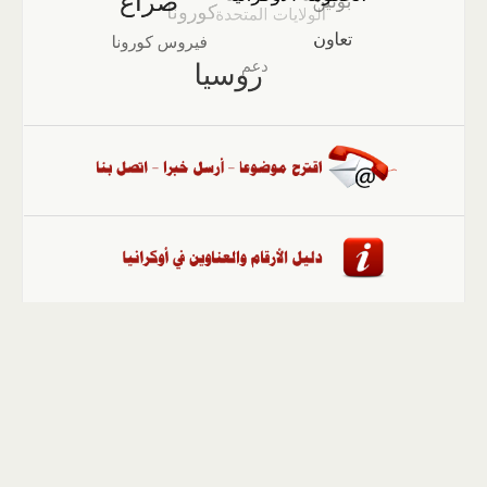
الصفحة الرئيسية
::
أخبار
::
مقالات وآراء
::
الوسائط
المتعددة
::
تغطيات
::
ملفات
إلى الأعلى
حقوق النشر محفوظة لوكالة "أوكرانيا برس" 2010-2022