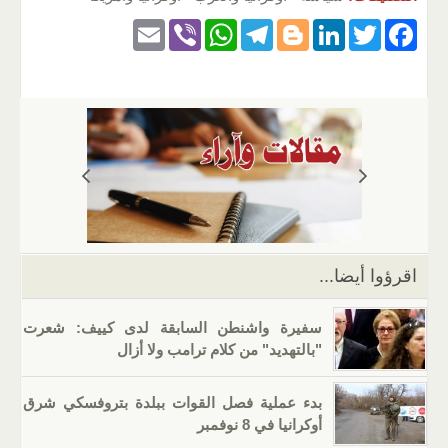
E
Vi
W
T
Bl
Li
T
F
m
b
h
el
o
n
wi
a
ail
er
at
e
g
k
tt
c
s
gr
g
e
er
e
A
a
er
dI
b
p
m
n
o
p
o
k
اقرؤوا أيضا...
سفيرة واشنطن السابقة لدى كييف: شعرت
"بالتهديد" من كلام ترامب ولا أزال
بدء عملية فصل القوات ببلدة بتروفسكي شرق
أوكرانيا في 8 نوفمبر