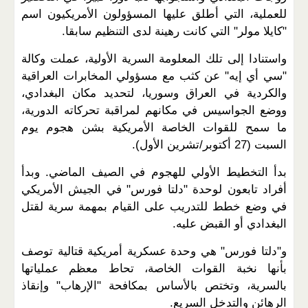
للعملية، التي أطلق عليها المسؤولون الأمريكيون اسم
"كايلا مولر" التي كانت رهينة لدى التنظيم سابقا.
واستنادا إلى تلك المعلومة السرية الأولية، عملت وكالة
"سي أي إيه" عن كثب مع مسؤولي المخابرات العراقية
والكردية في العراق وسوريا، لتحديد مكان البغدادي،
ووضع الجواسيس في مكانهم لمراقبة تحركاته الدورية،
ما سمح للقوات الخاصة الأمريكية بشن هجوم يوم
السبت (27 أكتوبر/تشرين الأول).
بدأ التخطيط الأولي للهجوم في الصيف الماضي. وبدأ
أفراد تابعون لوحدة "دلتا فورس" في الجيش الأمريكي
في وضع خطط للتدريب على القيام بمهمة سرية لقتل
البغدادي أو القبض عليه.
و"دلتا فورس" هي وحدة عسكرية أمريكية قتالية توصف
بأنها نخبة القوات الخاصة، تحاط معظم عملياتها
بالسرية، وتختص بالأساس بمكافحة "الإرهاب" وإنقاذ
الرهائن والتدخل السريع.