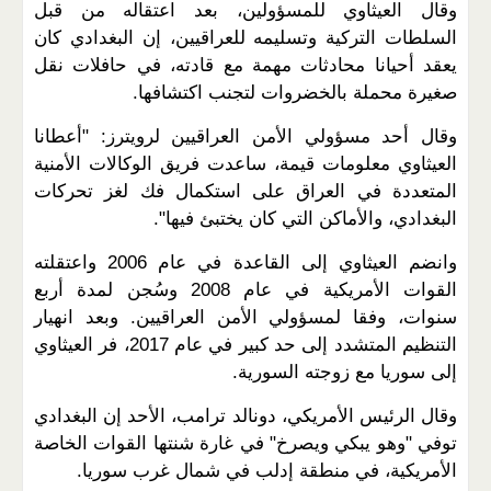
وقال العيثاوي للمسؤولين، بعد اعتقاله من قبل
السلطات التركية وتسليمه للعراقيين، إن البغدادي كان
يعقد أحيانا محادثات مهمة مع قادته، في حافلات نقل
صغيرة محملة بالخضروات لتجنب اكتشافها.
وقال أحد مسؤولي الأمن العراقيين لرويترز: "أعطانا
العيثاوي معلومات قيمة، ساعدت فريق الوكالات الأمنية
المتعددة في العراق على استكمال فك لغز تحركات
البغدادي، والأماكن التي كان يختبئ فيها".
وانضم العيثاوي إلى القاعدة في عام 2006 واعتقلته
القوات الأمريكية في عام 2008 وسُجن لمدة أربع
سنوات، وفقا لمسؤولي الأمن العراقيين. وبعد انهيار
التنظيم المتشدد إلى حد كبير في عام 2017، فر العيثاوي
إلى سوريا مع زوجته السورية.
وقال الرئيس الأمريكي، دونالد ترامب، الأحد إن البغدادي
توفي "وهو يبكي ويصرخ" في غارة شنتها القوات الخاصة
الأمريكية، في منطقة إدلب في شمال غرب سوريا.