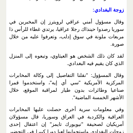
زوجة البغدادي:
وقال مسؤول أمني عراقي لرويترز إن المخبرين في
سوريا رصدوا حينذاك رجلا عراقيا، يرتدي غطاء للرأس ذا
مربعات ملونة في سوق إدلب، وتعرفوا عليه من خلال
صورة.
لقد كان ذلك الشخص هو العيثاوي، وتبعوه إلى المنزل
الذي كان يقيم فيه البغدادي.
وقال المسؤول: "نقلنا التفاصيل إلى وكالة المخابرات
المركزية الأمريكية "سي أي إيه"، واستخدموا قمرا
صناعيا وطائرات بدون طيار لمراقبة الموقع، خلال
الأشهر الخمسة الماضية".
وفي معلومات سرية أخرى حصلت عليها المخابرات
العراقية والكردية في العراق وسوريا، قال مسؤولان
أمريكيان لصحيفة "نيويورك تايمز" إن اعتقال إحدى
زوجات البغدادي واستجوابها لعبا دورا كبيرا في التحضير