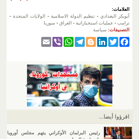
العلامات:
أبوبكر البغدادي
-
تنظيم الدولة الاسلامية
-
الولايات المتحدة
-
ترامب
-
عمليات استخباراتية
-
العراق
-
سوريا
التصنيفات:
سياسة
E
Vi
W
T
Bl
Li
T
F
m
b
h
el
o
n
wi
a
ail
er
at
e
g
k
tt
c
s
gr
g
e
er
e
A
a
er
dI
b
p
m
n
o
p
o
k
اقرؤوا أيضا...
رئيس البرلمان الأوكراني يتهم مجلس أوروبا