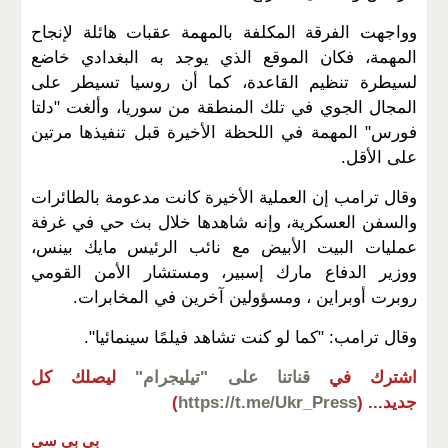
وواجهت الفرقة المكلفة بالمهمة عقبات هائلة لإنجاح
المهمة، فكان الموقع الذي يوجد به البغدادي خاضع
لسيطرة تنظيم القاعدة، كما أن روسيا تسيطر على
المجال الجوي في تلك المنطقة من سوريا، وألغت "دلتا
فورس" المهمة في اللحظة الأخيرة قبل تنفيذها مرتين
على الأقل.
وقال ترامب إن العملية الأخيرة كانت مدعومة بالطائرات
والسفن العسكرية، وإنه شاهدها خلال بث حي في غرفة
عمليات البيت الأبيض مع نائب الرئيس مايك بينس،
ووزير الدفاع مارك إسبير، ومستشار الأمن القومي
روبرت أوبراين ، ومسؤولين آخرين في المخابرات.
وقال ترامب: "كما لو كنت تشاهد فيلمًا سينمائيا".
اشترك في
قناتنا على "تيليجرام"
ليصلك كل
جديد...
(
https://t.me/Ukr_Press
)
بي بي سي