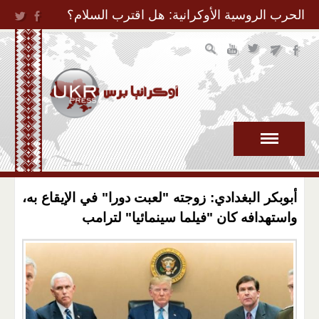
Jump to Navigation
الحرب الروسية الأوكرانية: هل اقترب السلام؟
أبوبكر البغدادي: زوجته "لعبت دورا" في الإيقاع به،
واستهدافه كان "فيلما سينمائيا" لترامب