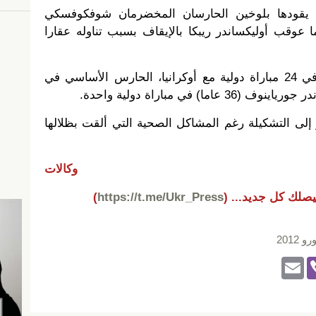
ي يقودها بلوخين الحارسان المخضرمان شوفكوفسكي
ا عوقب أوليكساندر ريبكا بالإيقاف بسبب تناوله عقارا
ويعد أندريه بياتوف، الذي شارك في 24 مباراة دولية مع أوكرانيا، الحارس الأساسي في
ا) في مباراة دولية واحدة.
إلى التشكيلة رغم المشاكل الصحية التي ألقت بظلالها
وكالات
يصلك كل جديد...
(
https://t.me/Ukr_Press
)
2012
E
Vi
m
b
ail
er