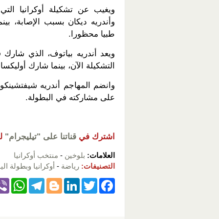
ويغيب عن تشكيلة أوكرانيا الت
وأندريه ديكان بسبب الإصابة، بينم
طبيا محظورا.
التشكيلة الآن، بينما شارك أوليكساندر جورياينوف (36 عام
وانضم المهاجم أندريه شيفتشينكو 
على مشاركته في البطولة.
اشترك في
قناتنا على "تيليجرام"
ل
العلامات:
بلوخين
-
منتخب أوكرانيا
التصنيفات:
رياضة
-
أوكرانيا وبطولة اليورو 
W
T
Bl
Li
T
F
h
el
o
n
wi
a
at
e
g
k
tt
c