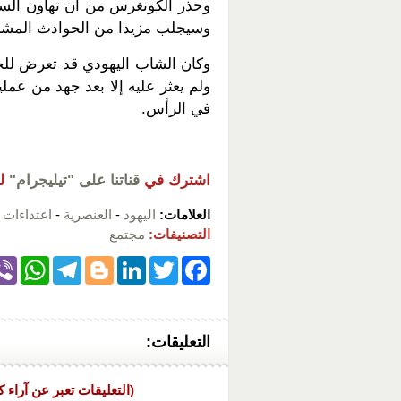
وحذر الكونغرس من أن تهاون السل
وسيجلب مزيدا من الحوادث المشاب
وكان الشاب اليهودي قد تعرض لل
ولم يعثر عليه إلا بعد جهد من عم
في الرأس.
اشترك في
قناتنا على "تيليجرام"
ل
العلامات:
اليهود
-
العنصرية
-
اعتداءات
التصنيفات:
مجتمع
W
T
Bl
Li
T
F
h
el
o
n
wi
a
at
e
g
k
tt
c
التعليقات:
s
gr
g
e
er
e
A
a
er
dI
b
(التعليقات تعبر عن آراء ك