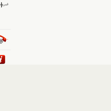
ئيسية
::
أخبار
::
مقالات وآراء
::
الوسائط المتعددة
::
تغطيات
إلى الأعلى
حقوق النشر محفوظة لوكالة "أوكرانيا برس" 2010-2022