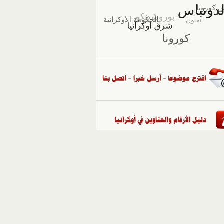
::
ملفات