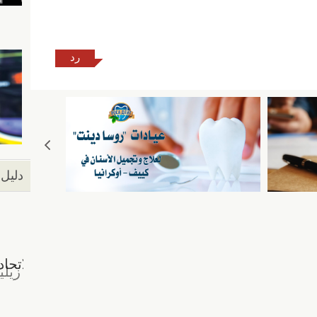
رد
دليل 