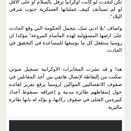
تكن لتحدث لو كانت اوكرانيا ترفل بالسلام او على الاقل
لو لم تستأنف كييف عملياتها العسكرية جنوب شرفي
البلاد
."
واضاف "بلا ادنى شك، تتحمل الحكومة التي وقع الحادث
على ارضها المسؤولية لهذه المأساة المروعة" مؤكدا ان
روسيا ستفعل كل ما بوسعها للمساعدة في التحقيق في
الحادث
.
هذا و قد نشرت
المخابرات الأوكرانية تسجيل صوتي
تمكنت من إلتقاطه لإتصال هاتفي بين أحد المقاتلين في
صفوف الانفصاليين الموالين لروسيا يرفع تقرير لقائده
حول إسقاطهم طائرة مدنية و إعترافه بسقوط أعداد
كبيرةمن القتلى في صفوف ركابها، و يؤكد له بانها طائرة
ماليزية