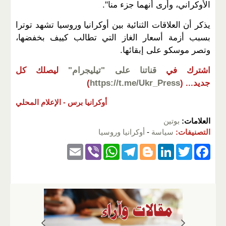
الأوكراني، وأرى أنهما جزء منا".
يذكر أن العلاقات الثنائية بين أوكرانيا وروسيا تشهد توترا
بسبب أزمة أسعار الغاز التي تطالب كييف بخفضها،
وتصر موسكو على إبقائها.
اشترك في
قناتنا على "تيليجرام"
ليصلك كل
جديد...
(
https://t.me/Ukr_Press
)
أوكرانيا برس -
الإعلام المحلي
العلامات:
بوتين
التصنيفات:
سياسة
-
أوكرانيا وروسيا
E
Vi
W
T
Bl
Li
T
F
m
b
h
el
o
n
wi
a
ail
er
at
e
g
k
tt
c
s
gr
g
e
er
e
A
a
er
dI
b