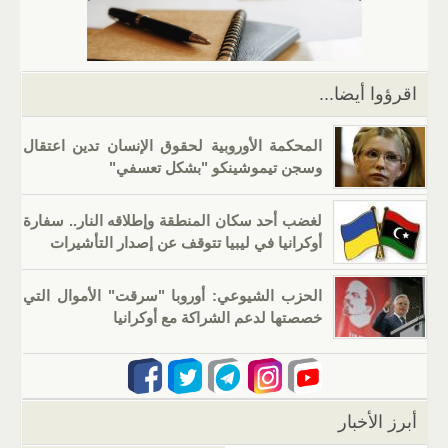
p
m
n
o
p
o
k
اقرؤوا أيضا...
المحكمة الأوروبية لحقوق الإنسان تدين اعتقال
وسجن تيموشينكو "بشكل تعسفي"
لغضب أحد سكان المنطقة وإطلاقه النار.. سفارة
أوكرانيا في ليبيا تتوقف عن إصدار التأشيرات
الحزب الشيوعي: أوروبا "سرقت" الأموال التي
خصصتها لدعم الشراكة مع أوكرانيا
أبرز الأخبار