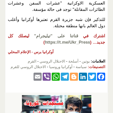
العسكرية الاوكرانية "عشرات السفن وعشرات
الطائرات المقاتلة" توجد فى حالة مؤسفة.
للتذكير فإن شبه جزيرة القرم تعتبرها أوكرانيا وأغلب
دول العالم بانها منطقة محتلة.
اشترك في
قناتنا على "تيليجرام"
ليصلك كل
جديد...
(
https://t.me/Ukr_Press
)
أوكرانيا برس -
الإعلام المحلي
العلامات:
بوتين
-
أسلحة
-
الاحتلال الروسي
-
القرم
التصنيفات:
سياسة
-
أوكرانيا وروسيا
-
الاحتلال الروسي للقرم
E
Vi
W
T
Bl
Li
T
F
m
b
h
el
o
n
wi
a
ail
er
at
e
g
k
tt
c
s
gr
g
e
er
e
A
a
er
dI
b