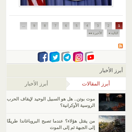
الصفحات
…
9
8
7
6
5
4
3
2
1
التالية ◂
الأخيرة ◂◂
أبرز الأخبار
أبرز المقالات
(علامة التبويب النشطة)
أبرز الأخبار
موت بوتن.. هل هو السبيل الوحيد لإيقاف الحرب
الروسية الأوكرانية؟
من يقتل هؤلاء؟ عندما تصبح البروباغاندا طريقًا
إلى الجبهة ثم إلى الموت