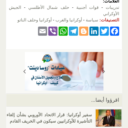
العلامات:
تدريبات
-
قوات أجنبية
-
حلف شمال الأطلسي
-
الجيش
الأوكراني
التصنيفات:
سياسة
-
أوكرانيا والغرب
-
أوكرانيا وحلف الناتو
E
Vi
W
T
Bl
Li
T
F
m
b
h
el
o
n
wi
a
ail
er
at
e
g
k
tt
c
s
gr
g
e
er
e
A
a
er
dI
b
p
m
n
o
p
o
k
اقرؤوا أيضا...
سفير أوكرانيا: قرار الاتحاد الأوروبي بشأن إلغاء
التأشيرة للأوكرانيين سيكون في الخريف القادم