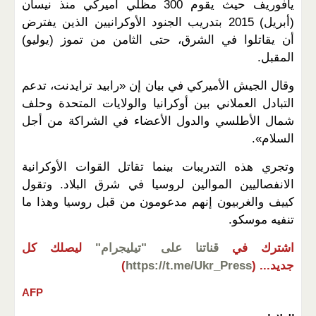
يافوريف حيث يقوم 300 مظلي أميركي منذ نيسان
(أبريل) 2015 بتدريب الجنود الأوكرانيين الذين يفترض
أن يقاتلوا في الشرق، حتى الثامن من تموز (يوليو)
المقبل.
وقال الجيش الأميركي في بيان إن «رابيد ترايدنت، تدعم
التبادل العملاني بين أوكرانيا والولايات المتحدة وحلف
شمال الأطلسي والدول الأعضاء في الشراكة من أجل
السلام».
وتجري هذه التدريبات بينما تقاتل القوات الأوكرانية
الانفصاليين الموالين لروسيا في شرق البلاد. وتقول
كييف والغربيون إنهم مدعومون من قبل روسيا وهذا ما
تنفيه موسكو.
اشترك في
قناتنا على "تيليجرام"
ليصلك كل
جديد...
(
https://t.me/Ukr_Press
)
AFP