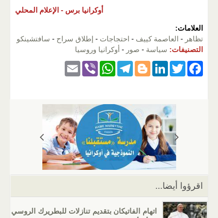
أوكرانيا برس -
الإعلام المحلي
العلامات:
تظاهر
-
العاصمة كييف
-
احتجاجات
-
إطلاق سراح
-
سافتشينكو
التصنيفات:
سياسة
-
صور
-
أوكرانيا وروسيا
E
Vi
W
T
Bl
Li
T
F
m
b
h
el
o
n
wi
a
ail
er
at
e
g
k
tt
c
s
gr
g
e
er
e
A
a
er
dI
b
p
m
n
o
p
o
k
اقرؤوا أيضا...
اتهام الفاتيكان بتقديم تنازلات للبطريرك الروسي