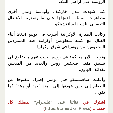
الروسية على أراضي البلاد.
كما شهدت مدن خاركيف وأوديسا ومدن أخرى
مظاهرات مماثلة، احتجاجا على ما يصفونه الاعتقال
التعسفي لناديجدا سافتشينكو.
وكانت الطيارة الأوكرانية أسرت فى يونيو 2014 أثناء
القتال مع كتيبة متطوعين أوكرانية ضد المتمردين
المدعومين من روسيا فى شرق أوكرانيا.
وتواجه الآن محاكمة فى روسيا حيث تتهم بالضلوع فى
تنسيق مقتل صحفيين روس والعديد من المدنيين
بقذائف الهاون.
وأعلنت سافتشينكو قبل يومين إضرابا مفتوحا عن
الطعام إلى حين عودتها إلى البلاد "حية أو ميتة" كما
تقول.
اشترك في
قناتنا على "تيليجرام"
ليصلك كل
جديد...
(
https://t.me/Ukr_Press
)