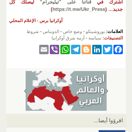
اشترك في
قناتنا على "تيليجرام"
ليصلك كل
جديد...
(
https://t.me/Ukr_Press
)
أوكرانيا برس -
الإعلام المحلي
العلامات:
بوروشينكو
-
وضع خاص
-
الدونباس
-
شروط
التصنيفات:
سياسة
-
أزمة شرق أوكرانيا
E
Vi
W
T
Bl
Li
T
F
m
b
h
el
o
n
wi
a
ail
er
at
e
g
k
tt
c
s
gr
g
e
er
e
A
a
er
dI
b
p
m
n
o
p
o
k
اقرؤوا أيضا...